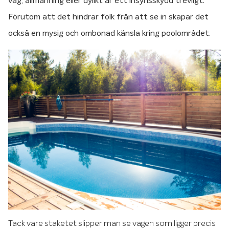
väg, allmänning eller dylikt är ett insynsskydd trevligt.
Förutom att det hindrar folk från att se in skapar det
också en mysig och ombonad känsla kring poolområdet.
Tack vare staketet slipper man se vägen som ligger precis