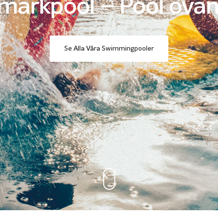
arkpool – Pool ova
Se Alla Våra Swimmingpooler