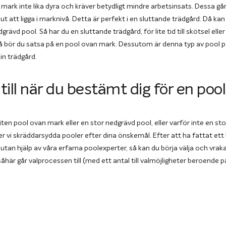
 mark inte lika dyra och kräver betydligt mindre arbetsinsats. Dessa gå
r ut att ligga i marknivå. Detta är perfekt i en sluttande trädgård. Då k
grävd pool. Så har du en sluttande trädgård, för lite tid till skötsel el
 så bör du satsa på en pool ovan mark. Dessutom är denna typ av pool p
din trädgård.
 till när du bestämt dig för en po
 liten pool ovan mark eller en stor nedgrävd pool, eller varför inte en s
er vi skräddarsydda pooler efter dina önskemål. Efter att ha fattat ett 
r utan hjälp av våra erfarna poolexperter, så kan du börja välja och vrak
här går valprocessen till (med ett antal till valmöjligheter beroende p