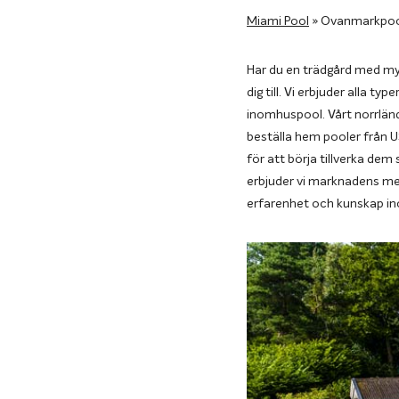
Miami Pool
»
Ovanmarkpool
Har du en trädgård med myc
dig till. Vi erbjuder alla t
inomhuspool. Vårt norrländ
beställa hem pooler från U
för att börja tillverka dem
erbjuder vi marknadens mes
erfarenhet och kunskap i