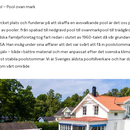
 – Pool ovan mark
ket plats och funderar på att skaffa en avsvalkande pool är det oss 
yper av pooler; från spabad till nedgrävd pool till ovanmarkpool till trädgå
ska familjeföretag tog fart redan i slutet av 1960-talet då vår grunda
SA. Han insåg under sina affärer att det var svårt att få in poolstom
 själv – både i bättre material och mer anpassat efter det svenska klimat
t stabila poolstommar. Vi är Sveriges äldsta pooltillverkare och har d
nom vårt område.