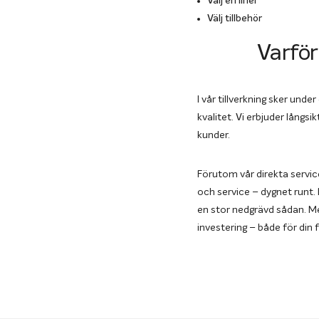
Välj en liner
Välj tillbehör
Varför
l vår tillverkning sker und
kvalitet. Vi erbjuder långsi
kunder.
Förutom vår direkta servic
och service – dygnet runt. 
en stor nedgrävd sådan. Me
investering – både för din f