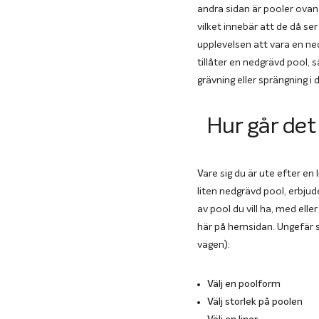
andra sidan är pooler ovan
vilket innebär att de då se
upplevelsen att vara en ned
tillåter en nedgrävd pool,
grävning eller sprängning i 
Hur går det
Vare sig du är ute efter en
liten nedgrävd pool, erbjud
av pool du vill ha, med elle
här på hemsidan. Ungefär så
vägen):
Välj en poolform
Välj storlek på poolen