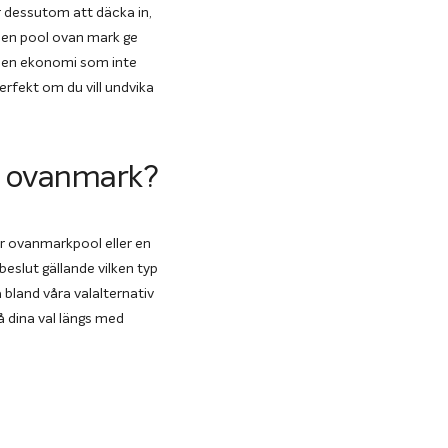
r dessutom att däcka in,
an en pool ovan mark ge
ler en ekonomi som inte
erfekt om du vill undvika
ol ovanmark?
tor ovanmarkpool eller en
beslut gällande vilken typ
a bland våra valalternativ
å dina val längs med