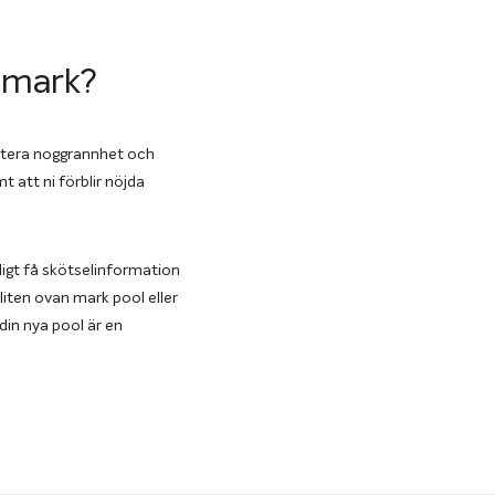
n mark?
rantera noggrannhet och
t att ni förblir nöjda
ligt få skötselinformation
liten ovan mark pool eller
din nya pool är en