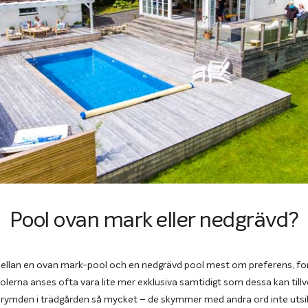
Pool ovan mark eller nedgrävd?
et mellan en ovan mark-pool och en nedgrävd pool mest om preferens, f
rna anses ofta vara lite mer exklusiva samtidigt som dessa kan tillv
 rymden i trädgården så mycket – de skymmer med andra ord inte utsik