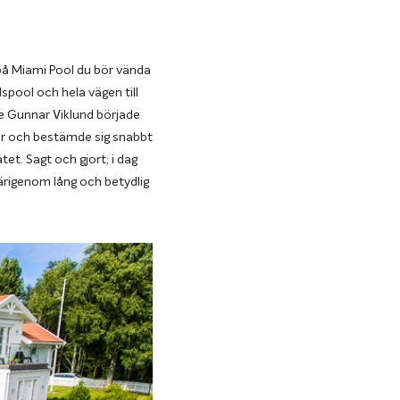
på Miami Pool du bör vända
rdspool och hela vägen till
re Gunnar Viklund började
mar och bestämde sig snabbt
et. Sagt och gjort; i dag
ärigenom lång och betydlig