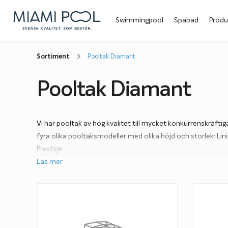
Swimmingpool
Spabad
Produ
Sortiment
Pooltak Diamant
Pooltak Diamant
Vi har pooltak av hög kvalitet till mycket konkurrenskraftiga
fyra olika pooltaksmodeller med olika höjd och storlek: Lin
Prestige.
Läs mer
Med mer än 20 års erfarenhet av branschen vet företaget
sätt tillverkar pooltak som kombinerar stil och styrka. De 
en solid och tålig konstruktion, framtagen för att klara äv
stora flexibiliteten i utbudet gör att du kan designa poolta