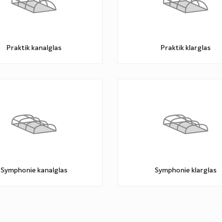
e en fördel är att våra
ör monteringsarbetet väldigt
Praktik kanalglas
Praktik klarglas
långt och högt ska taket
vilka tillval kan jag göra? För
lar Köpa pooltak som du hittar
 och råd om vilka val du ska
Symphonie kanalglas
Symphonie klarglas