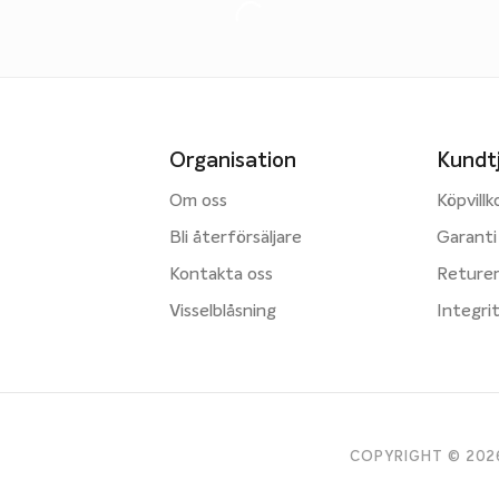
Organisation
Kundt
Om oss
Köpvillk
Bli återförsäljare
Garanti
Kontakta oss
Reture
Visselblåsning
Integri
COPYRIGHT © 2026