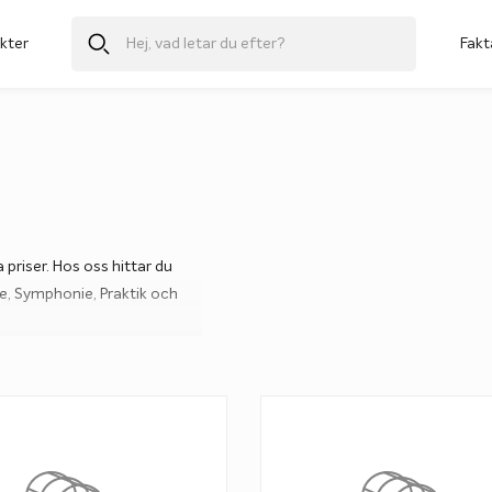
kter
Fakt
 priser. Hos oss hittar du
ie, Symphonie, Praktik och
 Diamant hur man på bästa
högkvalitativa pooltaken har
en de hårdaste klimat. Den
ket såsom du vill ha det, och