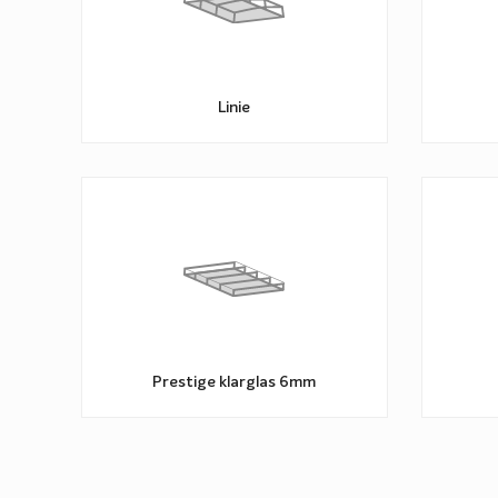
dessutom få 10 års garanti på takkonstruktionen. Ytterligar
pooltak levereras hem till dig monterade i sektioner. Det g
mycket enklare och snabbare.
Linie
Guide – Köpa pooltak
Det är mycket att tänka på när man ska köpa pooltak. Hur 
vara? Hur ska jag tänka om jag har en stege till min pool och 
att hjälpa dig välja pooltak har vi tagit fram en guide vi kal
via länken ovan. I den får du svar på alla tänkbara takfrågor
göra — så att du kan känna dig trygg i ditt köp av pooltak.
Prestige klarglas 6mm