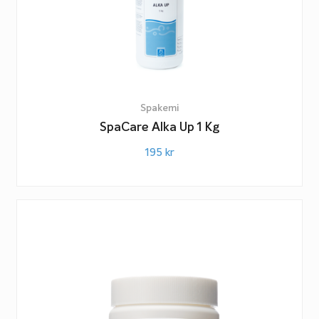
Spakemi
SpaCare Alka Up 1 Kg
195
kr