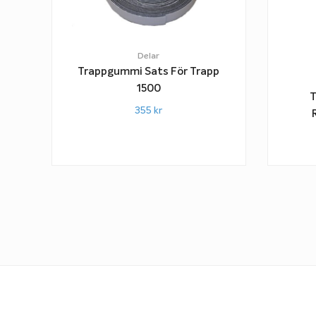
Delar
Trappgummi Sats För Trapp
1500
T
355
kr