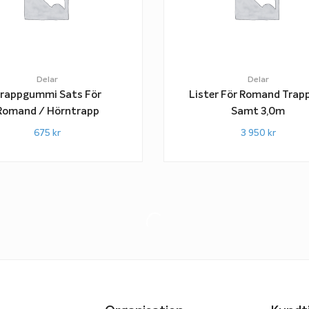
Delar
Delar
rappgummi Sats För
Lister För Romand Trapp
Romand / Hörntrapp
Samt 3,0m
675
kr
3 950
kr