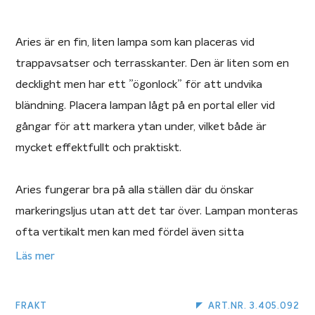
Aries är en fin, liten lampa som kan placeras vid
trappavsatser och terrasskanter. Den är liten som en
decklight men har ett ”ögonlock” för att undvika
bländning. Placera lampan lågt på en portal eller vid
gångar för att markera ytan under, vilket både är
mycket effektfullt och praktiskt.
Aries fungerar bra på alla ställen där du önskar
markeringsljus utan att det tar över. Lampan monteras
ofta vertikalt men kan med fördel även sitta
horisontellt, om ljuset vänds mot exempelvis ett plank
Läs mer
eller en kruka.
FRAKT
ART.NR. 3.405.092