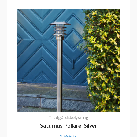
Specifikation:
12 volt AC
0.5 watt LED (integrerad ljuskälla)
10 lumen
IP65
Bred spridning (90°)
Varmvitt ljus (3000°K)
Zinklegering, galvaniserad
Ø 35 mm diameter (håltagning Ø 22-24 mm)
70 cm kabel
Trädgårdsbelysning
Saturnus Pollare, Silver
Pga förändrade EU-direktiv har Garden Plug &
OBS!
1 599
kr