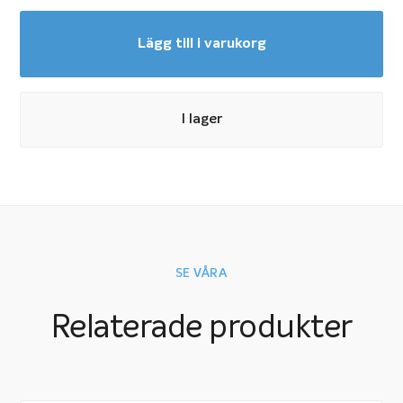
Ett flexibelt och
Garden Plug & Play från LightsOn.
prisvärt 12-voltsystem (trygg svagström) för din
Lägg till i varukorg
trädgård, som du själv enkelt installerar och senare kan
bygga vidare på, upp till 50 meter, om du vill. Lamporna
har varmt ljus och skandinavisk design, anpassade för
I lager
vårt klimat här uppe i norr.
Tänk på att välja en
Glöm inte transformator.
transformator som passar det sammanlagda antalet
watt på dina lampor. För optimal livslängd
rekommenderar vi dig att inte belasta transformatorn
SE VÅRA
med mer än 85% av maxkapaciteten.
Relaterade produkter
Lägg till en ljussensor som
Gör det enklare!
automatiskt tänder belysningen på kvällen.