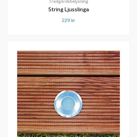
Trädgårdsbelysning
String Ljusslinga
229
kr