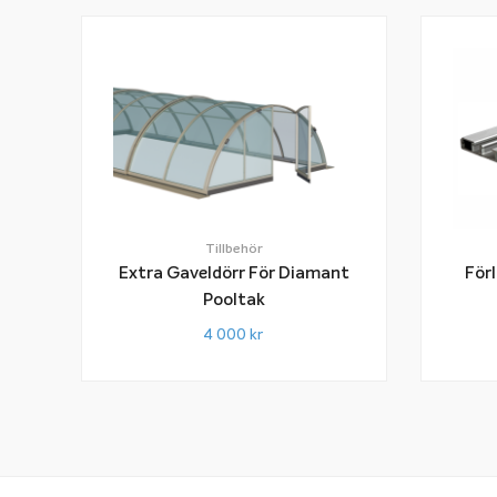
Tillbehör
Extra Gaveldörr För Diamant
För
Pooltak
4 000
kr