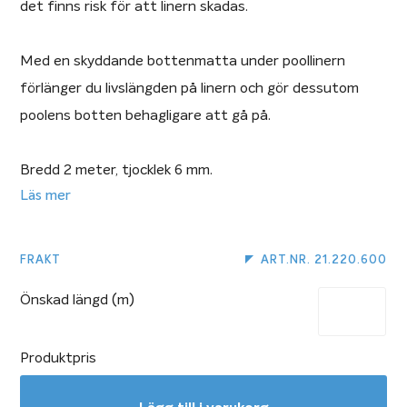
det finns risk för att linern skadas.
Med en skyddande bottenmatta under poollinern
förlänger du livslängden på linern och gör dessutom
poolens botten behagligare att gå på.
Bredd 2 meter, tjocklek 6 mm.
Läs mer
Eventuella skarvar tejpas med
tejp för bottenmatta
.
FRAKT
ART.NR. 21.220.600
Vår bottenmatta finns i bredd om 2 meter och säljs per
Önskad längd (m)
löpmeter i längd. För att köpa bottenmatta skriver du
önskad längd i rutan för antal. Vill du till exempel ha
Produktpris
bottenmatta till en pool som är 4×8 meter väljer du 16 i
rutan för önskad längd. Du får då hem en bottenmatta