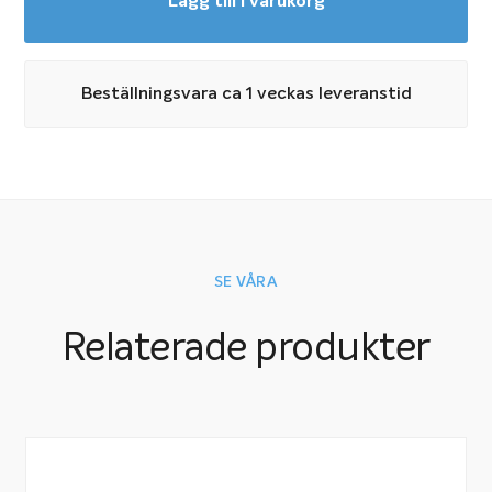
Lägg till i varukorg
som är 2 meter bred och 16 meter lång. Skarven på
mitten tejpas med
tejp för bottenmatta
.
Bottenmattan kan lätt kapas till önskad bredd eller
Beställningsvara ca 1 veckas leveranstid
klippas in så att den passar en friformpool.
SE VÅRA
Relaterade produkter