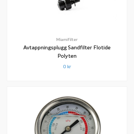
Miamifilter
Avtappningsplugg Sandfilter Flotide
Polyten
0
kr