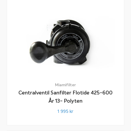
Miamifilter
Centralventil Sanfilter Flotide 425-600
År 13- Polyten
1 995
kr