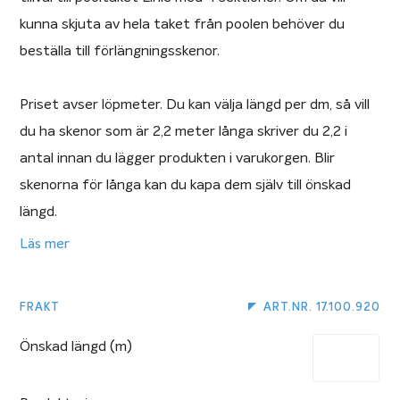
kunna skjuta av hela taket från poolen behöver du
beställa till förlängningsskenor.
Priset avser löpmeter. Du kan välja längd per dm, så vill
du ha skenor som är 2,2 meter långa skriver du 2,2 i
antal innan du lägger produkten i varukorgen. Blir
skenorna för långa kan du kapa dem själv till önskad
längd.
Läs mer
Levereras i par om två, alltså en skena till vardera sida.
Beställer du exempelvis förlängningsskena 2 meter får
FRAKT
ART.NR. 17.100.920
du två stycken skenor som är två meter långa.
Önskad längd (m)
Förlängningsskena pooltak Linie 4 sektioner