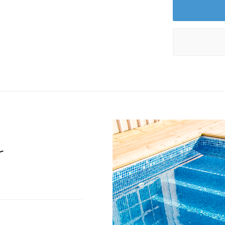
marken.
Snygg och pra
Den invändiga ga
kortsida. Den in
erbjuder en perf
familj och svalk
pool till en rikt
Ytterligare en f
r
montera i samba
standardpoolskyd
gör att utbudet 
Hur stor trap