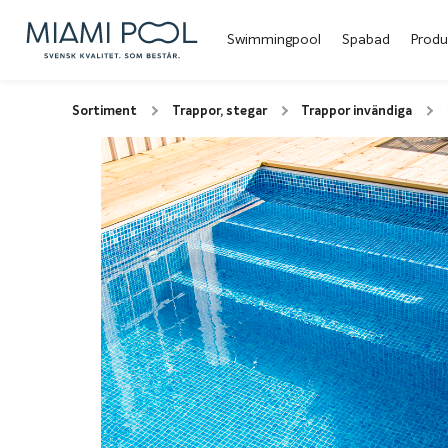
Swimmingpool
Spabad
Produ
Sortiment
Trappor, stegar
Trappor invändiga