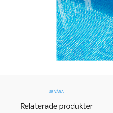
Den invändiga ga
Bredden på trapp
standardsortime
upp till sex met
gaveltrapp? Kont
återförsäljare f
Kom ihåg att om 
invändig trappa v
SE VÅRA
Relaterade produkter