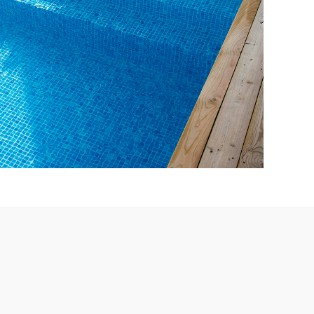
veltrappan passar till alla våra rektangulära pooler.
an avgörs av längden på poolens kortsida. I vårt
nt finns invändiga gaveltrappor för pooler med kortsidor
er. Vill du ha en pool som är ännu bredare med invändig
akta oss via kontaktformuläret eller ring din lokala
ör mer information och offert.
du väljer du en pool med invändig trappa ska poolliner för
äljas.