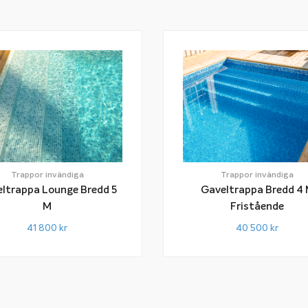
Trappor invändiga
Trappor invändiga
Gaveltrappa Bredd 4
ltrappa Lounge Bredd 5
Fristående
M
40 500
kr
41 800
kr