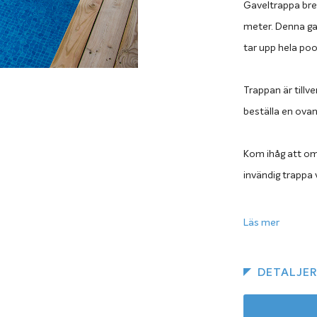
Gaveltrappa bred
meter. Denna gav
tar upp hela poo
Trappan är till
beställa en ova
Kom ihåg att om 
invändig trappa v
Lika hållbar
Läs mer
Den invändiga ga
stålplåt, preci
DETALJE
stommen och tr
att du inte behö