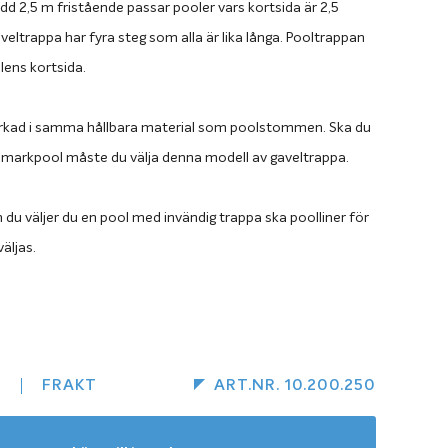
d 2,5 m fristående passar pooler vars kortsida är 2,5
eltrappa har fyra steg som alla är lika långa. Pooltrappan
lens kortsida.
verkad i samma hållbara material som poolstommen. Ska du
nmarkpool måste du välja denna modell av gaveltrappa.
du väljer du en pool med invändig trappa ska poolliner för
äljas.
 som stommen
veltrappan är helt igenom tillverkad i Magnelisbehandlad
s som resten av poolstommen. Magnelisbehandlingen gör att
R
FRAKT
ART.NR. 10.200.250
appan har extremt hög motståndskraft mot korrosion så
ver oroa dig för att poolen ska rosta när den är nedgrävd i