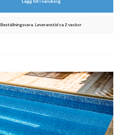
Lägg till i varukorg
ktisk
Beställningsvara. Leveranstid ca 2 veckor
veltrappan har fyra steg och tar upp hela poolens
vändiga gaveltrappan underlättar för i- och urklivning och
ekt sittyta där du kan sitta tillsammans med vänner och
a dig en varm dag. Den stilrena designen gör dessutom din
ig ögonfångare.
ördel med en invändig trappa är att den är enkel att
nd med poolbygget och att du kan använda vanliga
d till poolen. Det behövs alltså ingen extra trappflik vilket
på poolskydd att välja mellan ökar.
pa behöver jag?