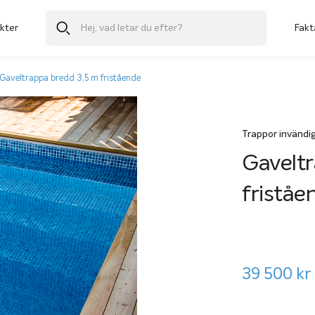
kter
Fakt
Gaveltrappa bredd 3,5 m fristående
Trappor invändi
Gaveltr
friståe
39 500
kr