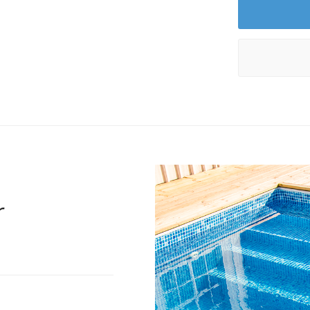
marken.
Snygg och pra
Den invändiga ga
kortsida. Den in
erbjuder en perf
familj och svalk
pool till en rikt
Ytterligare en f
r
montera i samba
standardpoolskyd
gör att utbudet 
Hur stor trap