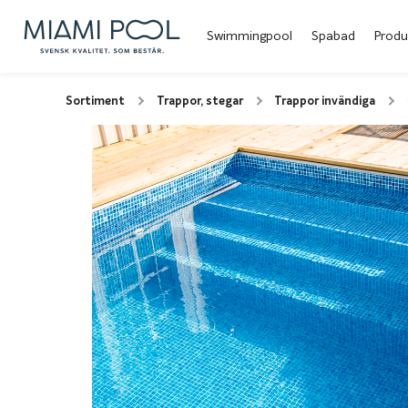
Swimmingpool
Spabad
Produ
Sortiment
Trappor, stegar
Trappor invändiga