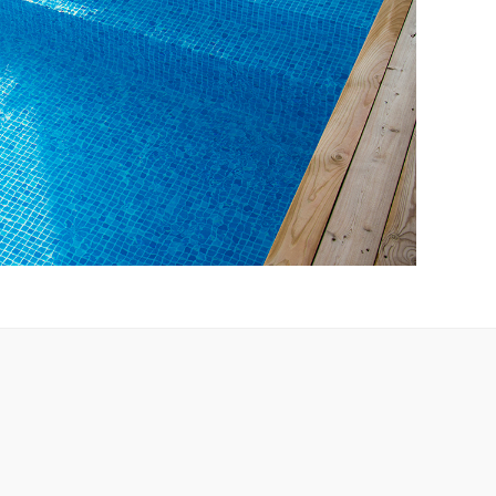
veltrappan passar till alla våra rektangulära pooler.
an avgörs av längden på poolens kortsida. I vårt
nt finns invändiga gaveltrappor för pooler med kortsidor
er. Vill du ha en pool som är ännu bredare med invändig
akta oss via kontaktformuläret eller ring din lokala
ör mer information och offert.
du väljer du en pool med invändig trappa ska poolliner för
äljas.