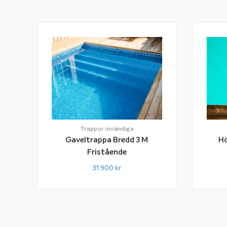
Trappor invändiga
Gaveltrappa Bredd 3 M
Hö
Fristående
31 900
kr