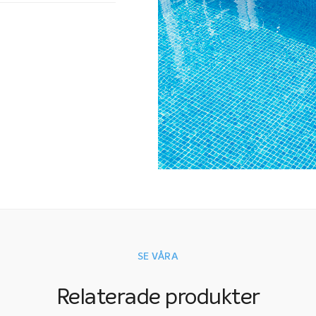
Den invändiga ga
Bredden på trapp
standardsortime
upp till sex met
gaveltrapp? Kont
återförsäljare f
Kom ihåg att om 
invändig trappa v
SE VÅRA
Relaterade produkter