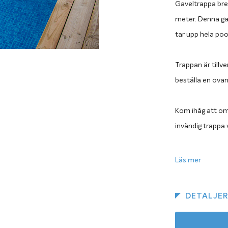
Gaveltrappa bred
meter. Denna gav
tar upp hela poo
Trappan är till
beställa en ova
Kom ihåg att om 
invändig trappa v
Lika hållbar
Läs mer
Den invändiga ga
stålplåt, preci
DETALJE
stommen och tr
att du inte behö