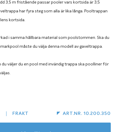
d 3,5 m fristående passar pooler vars kortsida är 3,5
eltrappa har fyra steg som alla är lika långa. Pooltrappan
lens kortsida.
verkad i samma hållbara material som poolstommen. Ska du
nmarkpool måste du välja denna modell av gaveltrappa.
du väljer du en pool med invändig trappa ska poolliner för
äljas.
 som stommen
veltrappan är helt igenom tillverkad i Magnelisbehandlad
s som resten av poolstommen. Magnelisbehandlingen gör att
R
FRAKT
ART.NR. 10.200.350
appan har extremt hög motståndskraft mot korrosion så
ver oroa dig för att poolen ska rosta när den är nedgrävd i