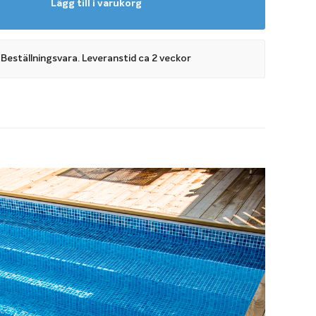
Lägg till i varukorg
ktisk
Beställningsvara. Leveranstid ca 2 veckor
veltrappan har fyra steg och tar upp hela poolens
vändiga gaveltrappan underlättar för i- och urklivning och
ekt sittyta där du kan sitta tillsammans med vänner och
a dig en varm dag. Den stilrena designen gör dessutom din
ig ögonfångare.
ördel med en invändig trappa är att den är enkel att
nd med poolbygget och att du kan använda vanliga
d till poolen. Det behövs alltså ingen extra trappflik vilket
på poolskydd att välja mellan ökar.
pa behöver jag?