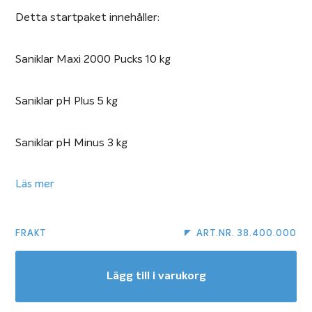
Detta startpaket innehåller:
Saniklar Maxi 2000 Pucks 10 kg
Saniklar pH Plus 5 kg
Saniklar pH Minus 3 kg
Saniklar Super Kleral 3 liter
Läs mer
Teststickor Klor pH Alkalinitet 50 st
FRAKT
ART.NR. 38.400.000
Saniklar Super Boost Granular 2,5 kg
Lägg till i varukorg