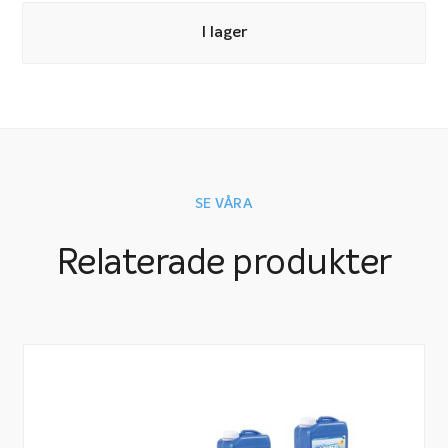
I lager
OBS! Säljs ej löst, ingår endast i utrustningspaket
SE VÅRA
Relaterade produkter