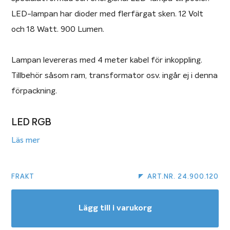
LED-lampan har dioder med flerfärgat sken. 12 Volt
och 18 Watt. 900 Lumen.
Lampan levereras med 4 meter kabel för inkoppling.
Tillbehör såsom ram, transformator osv. ingår ej i denna
förpackning.
LED RGB
Läs mer
Detta är en högteknologisk, elektroniskt kontrollerad
lampa med LED-dioder i tre färger: röd, grön och blå.
Dessa tre basfärger kan tillsammans skapa en mängd
FRAKT
ART.NR. 24.900.120
olika färger för att skapa den perfekta atmosfären i
din pool. Samtliga 16 förprogrammerade färgval kan
Lägg till i varukorg
väljas via av/på-knappen för poollampan. Lampan kan