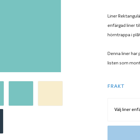
Liner Rektangulä
enfärgad liner t
hörntrappa i plå
Denna liner har 
listen som mont
FRAKT