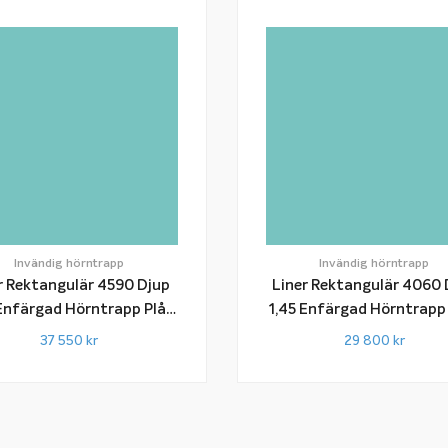
Invändig hörntrapp
Invändig hörntrapp
r Rektangulär 4590 Djup
Liner Rektangulär 4060 
gad Hörntrapp Plåt
1,45 Enfärgad Hörntrapp Plåt
Snap-In-List
Snap-In-List
37 550
kr
29 800
kr