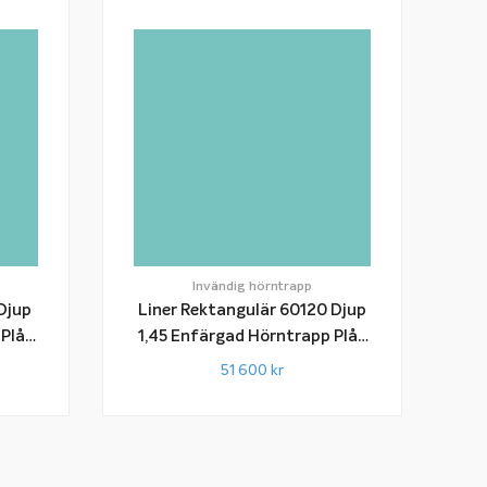
Invändig hörntrapp
Djup
Liner Rektangulär 60120 Djup
1,45 Enfärgad Hörntrapp Plåt
Snap-In-List
51 600
kr