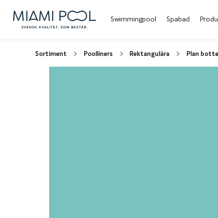
Swimmingpool
Spabad
Produ
Sortiment
Poolliners
Rektangulära
Plan botte