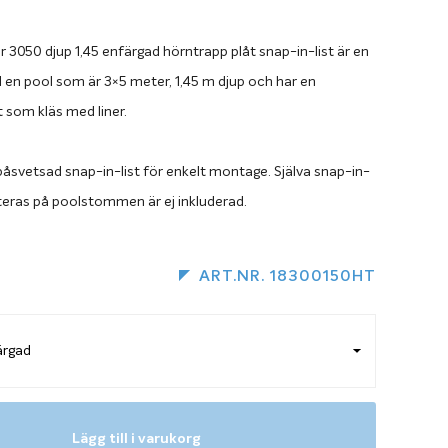
r 3050 djup 1,45 enfärgad hörntrapp plåt snap-in-list är en
ill en pool som är 3×5 meter, 1,45 m djup och har en
t som kläs med liner.
påsvetsad snap-in-list för enkelt montage. Själva snap-in-
eras på poolstommen är ej inkluderad.
ART.NR. 18300150HT
Lägg till i varukorg