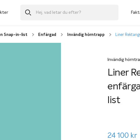
kter
Fakt
n Snap-in-list
Enfärgad
Invändig hörntrapp
Liner Rektang
Invändig hörntr
Liner R
enfärga
list
24 100
kr