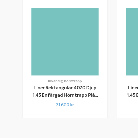
Invändig hörntrapp
Liner Rektangulär 4070 Djup
Line
1,45 Enfärgad Hörntrapp Plåt
1,45 Enfär
Snap-In-List
31 600
kr