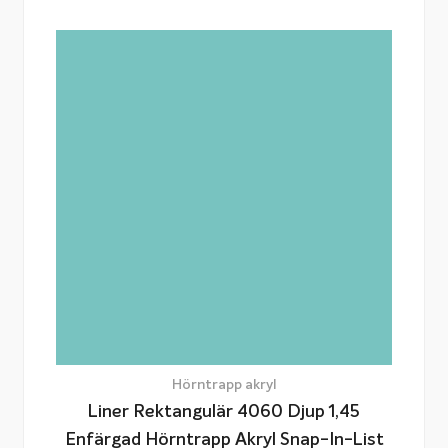
Hörntrapp akryl
Liner Rektangulär 4060 Djup 1,45
Enfärgad Hörntrapp Akryl Snap-In-List