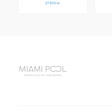
Snap-In-List
27 850
kr