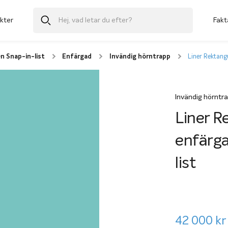
kter
Fakt
n Snap-in-list
Enfärgad
Invändig hörntrapp
Liner Rektang
Invändig hörntr
Liner R
enfärga
list
42 000
kr