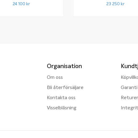
Snap-In-List
Snap-In-List
24 100
kr
23 250
kr
Organisation
Kundt
Om oss
Köpvillk
Bli återförsäljare
Garanti
Kontakta oss
Reture
Visselblåsning
Integri