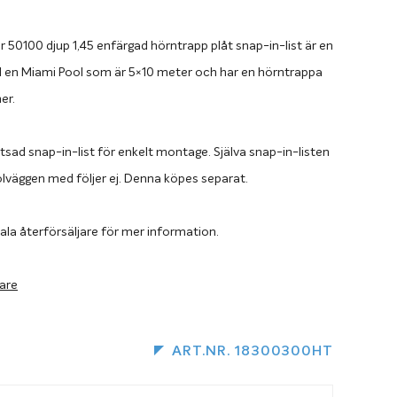
r 50100 djup 1,45 enfärgad hörntrapp plåt snap-in-list är en
ill en Miami Pool som är 5×10 meter och har en hörntrappa
er.
tsad snap-in-list för enkelt montage. Själva snap-in-listen
olväggen med följer ej. Denna köpes separat.
ala återförsäljare för mer information.
jare
ART.NR. 18300300HT