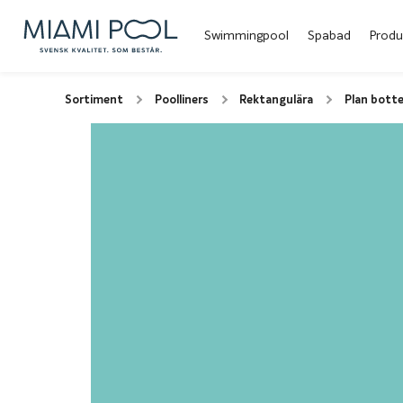
Swimmingpool
Spabad
Produ
Sortiment
Poolliners
Rektangulära
Plan botte