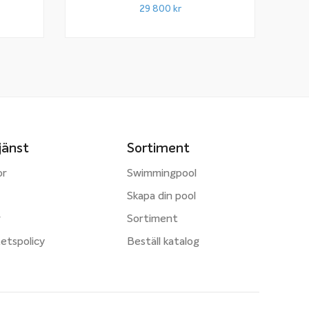
Snap-In-List
29 800
kr
jänst
Sortiment
or
Swimmingpool
Skapa din pool
r
Sortiment
tetspolicy
Beställ katalog