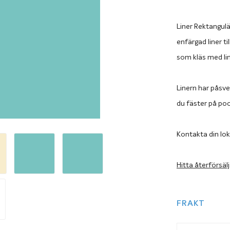
Liner Rektangulä
enfärgad liner t
som kläs med lin
Linern har påsve
du fäster på po
Kontakta din lok
Hitta återförsäl
FRAKT