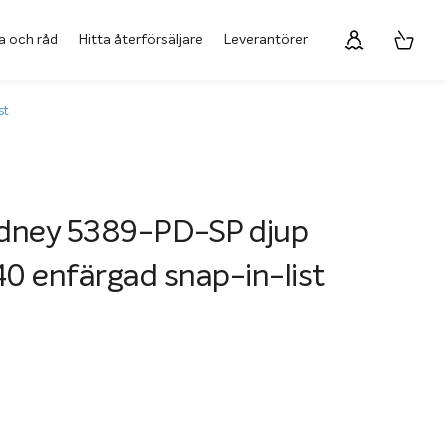
a och råd
Hitta återförsäljare
Leverantörer
st
idney 5389-PD-SP djup
40 enfärgad snap-in-list