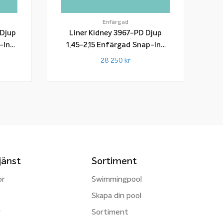
Enfärgad
 Djup
Liner Kidney 3967-PD Djup
1,45-2,15 Enfärgad Snap-In-
List
28 250
kr
jänst
Sortiment
or
Swimmingpool
Skapa din pool
r
Sortiment