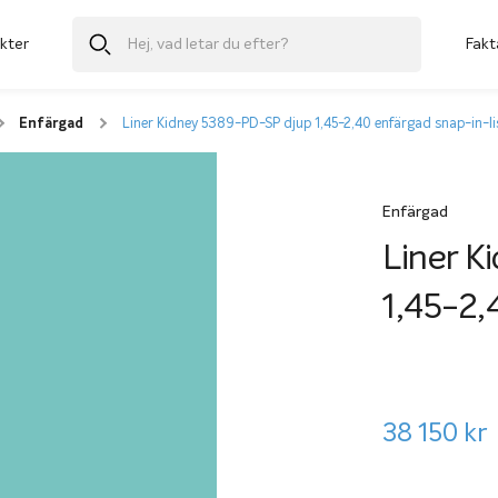
kter
Fakt
Enfärgad
Liner Kidney 5389-PD-SP djup 1,45-2,40 enfärgad snap-in-li
Enfärgad
Liner K
1,45-2,
38 150
kr