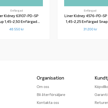
Enfärgad
Enfärgad
ner Kidney 63107-PD-SP
Liner Kidney 4576-PD-SP
up 1,45-2,50 Enfärgad
1,45-2,25 Enfärgad Snap-In-
Snap-In-List
List
48 550
kr
31 200
kr
Organisation
Kundt
Om oss
Köpvillk
Bli återförsäljare
Garanti
Kontakta oss
Reture