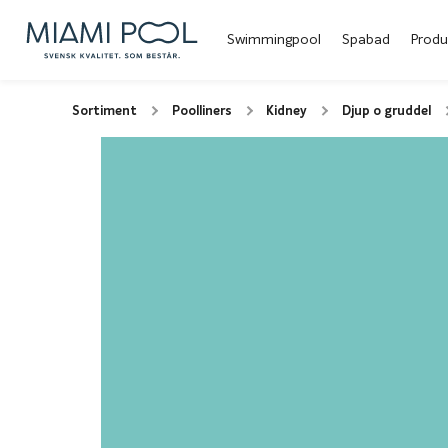
Swimmingpool
Spabad
Produ
Sortiment
Poolliners
Kidney
Djup o gruddel