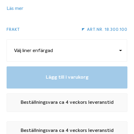
Denna liner har en påsvetsad snap-in-list för enkelt
Läs mer
montage. Själva listerna som fästs i poolstommen
medföljer ej. Du hittar dessa via länken nedan:
FRAKT
ART.NR. 18.300.100
Linertillbehör
Liner till rektangulär pool 2×4 meter
Just denna liner är tillverkad för att passa en
Lägg till i varukorg
rektangulär pool som är 2 x 4 meter och 1,45 djup.
Beställningsvara ca 4 veckors leveranstid
Beställningsvara ca 4 veckors leveranstid