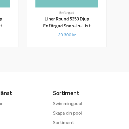
Enfärgad
up
Liner Round 5353 Djup
st
Enfärgad Snap-In-List
20 300
kr
jänst
Sortiment
or
Swimmingpool
Skapa din pool
r
Sortiment