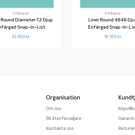
Enfärgad
Enfärgad
 Round Diameter 7,2 Djup
Liner Round 4848 Dj
Enfärgad Snap-In-List
Enfärgad Snap-In-Li
32 450
kr
18 350
kr
Organisation
Kundt
Om oss
Köpvillk
Bli återförsäljare
Garanti
Kontakta oss
Reture