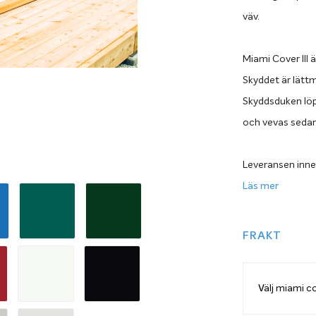
väv.
Miami Cover III ä
Skyddet är lättm
Skyddsduken löpe
och vevas sedan 
Leveransen inne
du har trädäck r
Läs mer
vevmekanism med
kan suga fast i 
FRAKT
du till den pro
Cover III du önsk
Upprullning med 