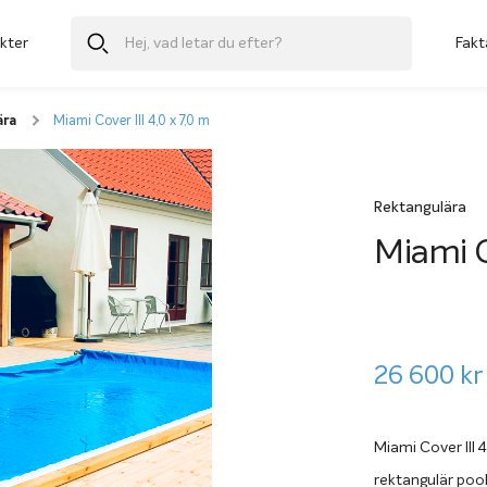
kter
Fakt
ära
Miami Cover III 4,0 x 7,0 m
Rektangulära
Miami C
26 600
kr
Miami Cover III 4
rektangulär pool