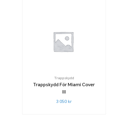
Trappskydd
Trappskydd För Miami Cover
III
3 050
kr