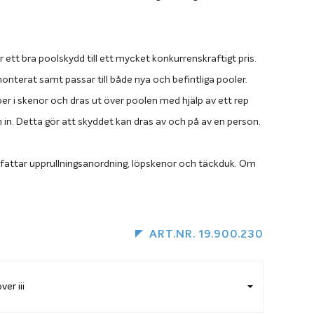
r ett bra poolskydd till ett mycket konkurrenskraftigt pris.
onterat samt passar till både nya och befintliga pooler.
r i skenor och dras ut över poolen med hjälp av ett rep
in. Detta gör att skyddet kan dras av och på av en person.
fattar upprullningsanordning, löpskenor och täckduk. Om
unt poolen rekommenderar vi att du väljer en
 utväxling då träet drar åt sig fukt och skyddet annars
däcket. Önskar du byta till upprullning med utväxling lägger
ART.NR. 19.900.230
dukten i varukorgen tillsammans med den storlek på Miami
ar.
utväxling