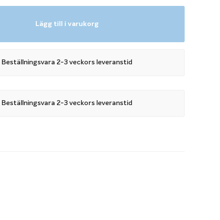
Lägg till i varukorg
l pool med trappa
l med trappa och vill installera ett Miami Cover III har du
antingen förlänger du skenorna förbi trappan eller så väljer
Beställningsvara 2-3 veckors leveranstid
skyddet med ett extra trappskydd.
ll Miami Cover III används om du inte vill förlänga
Beställningsvara 2-3 veckors leveranstid
örbi trappan. Trappskyddet monteras på det stora
ns för trappa 1,5 meter, Roman End 2,5 meter samt Roman
 att köpa ett Miami Cover III med extra trappskydd lägger
ddet och den storlek på Miami Cover III du önskar i
iami Cover III