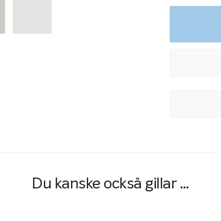
Poolskydd til
Om du har en poo
två alternativ: 
du att utrusta 
Ett trappskydd ti
coverskenorna f
skyddet och fin
End 3 meter. För
du både trappsky
varukorgen.
Du kanske också gillar …
Trappskydd för M