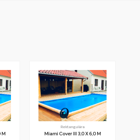
Rektangulära
X 6,0 M
Miami Cover III 3,0 X 6,0 M