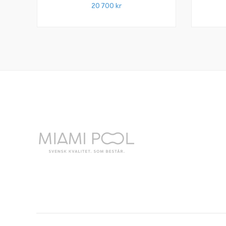
20 700
kr