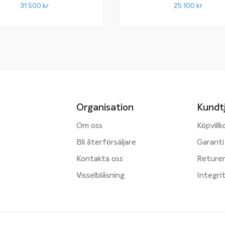
31 500
kr
25 100
kr
Organisation
Kundt
Om oss
Köpvillk
Bli återförsäljare
Garanti
Kontakta oss
Reture
Visselblåsning
Integri