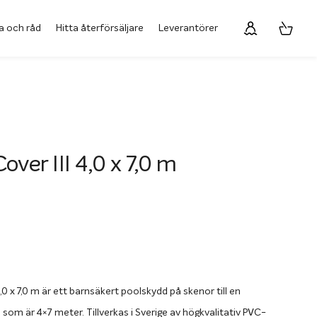
a och råd
Hitta återförsäljare
Leverantörer
over III 4,0 x 7,0 m
,0 x 7,0 m är ett barnsäkert poolskydd på skenor till en
 som är 4×7 meter. Tillverkas i Sverige av högkvalitativ PVC-