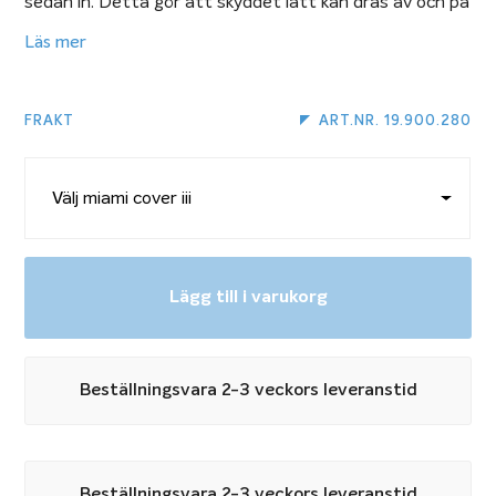
sedan in. Detta gör att skyddet lätt kan dras av och på
av en person.
Läs mer
Leveransen innefattar upprullningsanordning,
FRAKT
ART.NR. 19.900.280
löpskenor och täckduk. Om du har trädäck runt om
poolen rekommenderar vi att du väljer en vevmekanism
med utväxling då träet drar åt sig fukt och skyddet
annars kan suga fast i däcket. Önskar du byta till
upprullning med utväxling lägger du även den produkten
Lägg till i varukorg
i varukorgen tillsammans med den storlek på Miami
Cover III du önskar.
Beställningsvara 2-3 veckors leveranstid
Upprullning med utväxling
Poolskydd till pool med trappa
Beställningsvara 2-3 veckors leveranstid