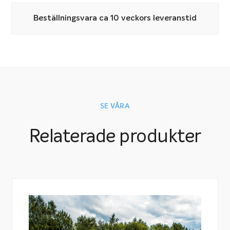
Poolskydd för vintern
Beställningsvara ca 10 veckors leveranstid
Miami Lamell kan även användas som vintertäckning.
Detta gör att du slipper besväret med att byta skydd
på poolen inför vinterstängningen.
Montage och drift
Skyddet finns i två typer, en med kantmontage och en
SE VÅRA
för montage i vattnet.
Relaterade produkter
Skyddet för kantmontage finns i fyra olika varianter:
eldrift, batteridrift, drift med solceller samt manuell
drift där man för hand vevar in och ut skyddet. Eldrift
är den vanligaste varianten.
Färger