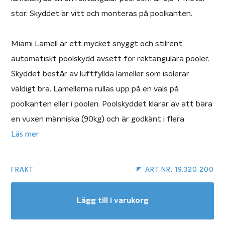
stor. Skyddet är vitt och monteras på poolkanten.
Miami Lamell är ett mycket snyggt och stilrent,
automatiskt poolskydd avsett för rektangulära pooler.
Skyddet består av luftfyllda lameller som isolerar
väldigt bra. Lamellerna rullas upp på en vals på
poolkanten eller i poolen. Poolskyddet klarar av att bära
en vuxen människa (90kg) och är godkänt i flera
europeiska länder som säkerhetstäckning. Detta
Läs mer
lamellskydd som monteras på poolkanten och drivs med
el är vårt populäraste och de flest lamellkunder väljer.
FRAKT
ART.NR. 19.320.200
Miami Lamell kan monteras även i pooler från andra
tillverkare.
Lägg till i varukorg