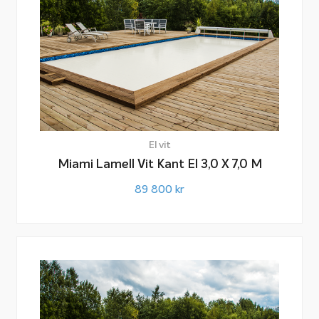
Poolskyddet levereras som standard i vitt men kan
även levereras i färgerna beige, grå eller blå.
Lamellskydd till pool med trappa
Har du en trappa på en kortsida kan du köpa till en
trappflik för den. Detta gäller dock inte vår
El vit
trappmodell 1500.
Miami Lamell Vit Kant El 3,0 X 7,0 M
89 800
kr