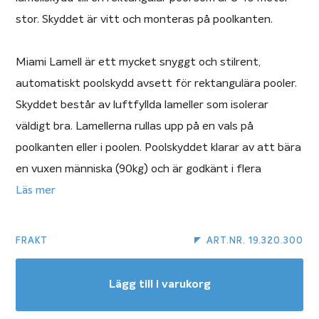
stor. Skyddet är vitt och monteras på poolkanten.
Miami Lamell är ett mycket snyggt och stilrent,
automatiskt poolskydd avsett för rektangulära pooler.
Skyddet består av luftfyllda lameller som isolerar
väldigt bra. Lamellerna rullas upp på en vals på
poolkanten eller i poolen. Poolskyddet klarar av att bära
en vuxen människa (90kg) och är godkänt i flera
europeiska länder som säkerhetstäckning. Detta
Läs mer
lamellskydd som monteras på poolkanten och drivs med
el är vårt populäraste och de flest lamellkunder väljer.
FRAKT
ART.NR. 19.320.300
Miami Lamell kan monteras även i pooler från andra
tillverkare.
Lägg till i varukorg