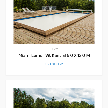
Poolskyddet levereras som standard i vitt men kan
även levereras i färgerna beige, grå eller blå.
Lamellskydd till pool med trappa
Har du en trappa på en kortsida kan du köpa till en
trappflik för den. Detta gäller dock inte vår
El vit
trappmodell 1500.
Miami Lamell Vit Kant El 6,0 X 12,0 M
153 900
kr