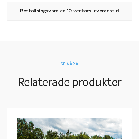
Poolskydd för vintern
Beställningsvara ca 10 veckors leveranstid
Miami Lamell kan även användas som vintertäckning.
Detta gör att du slipper besväret med att byta skydd
på poolen inför vinterstängningen.
Montage och drift
Skyddet finns i två typer, en med kantmontage och en
SE VÅRA
för montage i vattnet.
Relaterade produkter
Skyddet för kantmontage finns i fyra olika varianter:
eldrift, batteridrift, drift med solceller samt manuell
drift där man för hand vevar in och ut skyddet. Eldrift
är den vanligaste varianten.
Färger