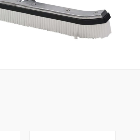
mans med teleskopstång
 att använda
kap för den löpande poolskötseln och för dig som vill hålla poolens
ten rena under hela badsäsongen.