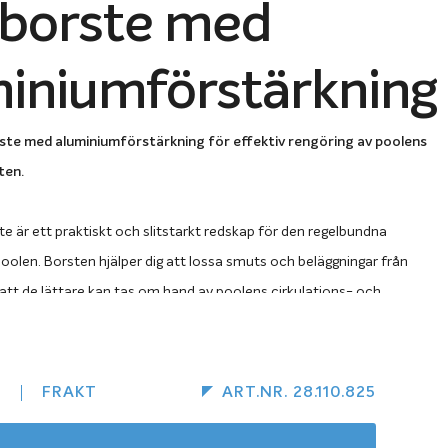
lborste med
iniumförstärkning
te med aluminiumförstärkning för effektiv rengöring av poolens
ten.
 är ett praktiskt och slitstarkt redskap för den regelbundna
oolen. Borsten hjälper dig att lossa smuts och beläggningar från
att de lättare kan tas om hand av poolens cirkulations- och
örstärkta konstruktionen
ger borsten extra stabilitet och gör det
R
FRAKT
ART.NR. 28.110.825
eta med ett jämnt tryck mot poolens väggar och botten.