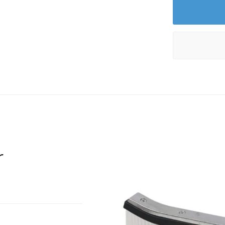
Effekti
poolens ytor. G
för att beläggnin
Borsten använd
kommer åt även 
r
Fördelar
Robust poolborst
Aluminiumförstärk
Effektiv mot smu
Lämplig för reng