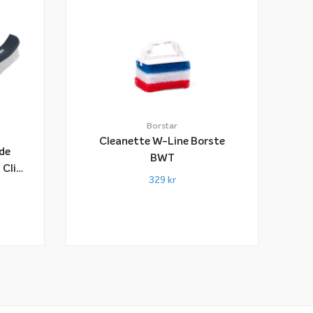
Borstar
Cleanette W-Line Borste
de
BWT
 Clip
329
kr