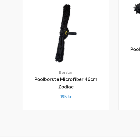
Pool
Borstar
Poolborste Microfiber 46cm
Zodiac
195
kr