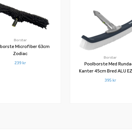
Borstar
borste Microfiber 63cm
Zodiac
Borstar
239
kr
Poolborste Med Runda
Kanter 45cm Bred ALU EZ
BWT
395
kr