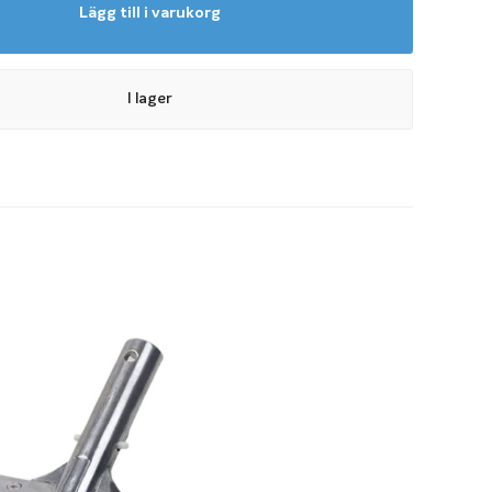
Lägg till i varukorg
v rengöring av poolen
Även med bra cirkulation
och vattenbehandling
kan smuts och
I lager
beläggningar fastna på
enom att regelbundet borsta väggar, hörn och botten minskar risken
gar får fäste och poolen blir enklare att hålla ren.
s tillsammans med en
teleskopstång
, vilket gör att du enkelt
längre ner på poolväggarna och ute på poolbotten.
e för regelbunden rengöring
t konstruktion för extra stabilitet
ts och beläggningar
öring av både poolväggar och botten