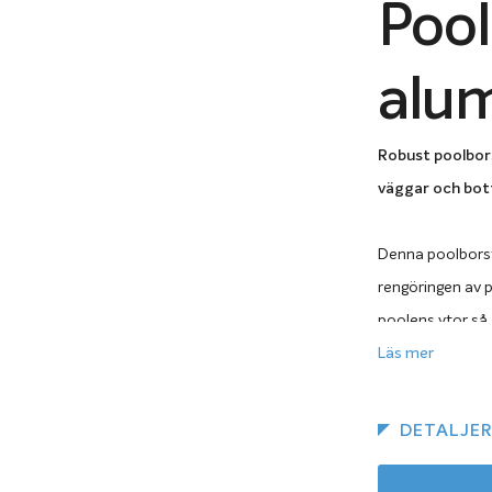
Poo
alum
Robust poolbors
väggar och bot
Denna poolborste
rengöringen av p
poolens ytor så 
filtersystem.
Läs mer
Den
aluminiumf
DETALJE
enklare att arb