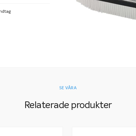
Används tillsam
Enkel och smidig
andtag
Ett bra basreds
väggar och bot
SE VÅRA
Relaterade produkter