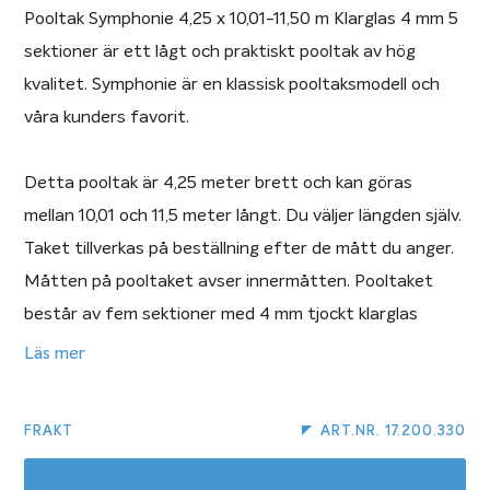
Pooltak Symphonie 4,25 x 10,01-11,50 m Klarglas 4 mm 5
sektioner är ett lågt och praktiskt pooltak av hög
kvalitet. Symphonie är en klassisk pooltaksmodell och
våra kunders favorit.
Detta pooltak är 4,25 meter brett och kan göras
mellan 10,01 och 11,5 meter långt. Du väljer längden själv.
Taket tillverkas på beställning efter de mått du anger.
Måtten på pooltaket avser innermåtten. Pooltaket
består av fem sektioner med 4 mm tjockt klarglas
(plast). Du får välja mellan antracit- eller silverfärgad
Läs mer
aluminiumprofil. I priset ingår en standarddörr.
FRAKT
ART.NR. 17.200.330
Symphonie är en diskret modell som lämpar sig i miljöer
där pooltaket inte får sticka ut för mycket mot huset,