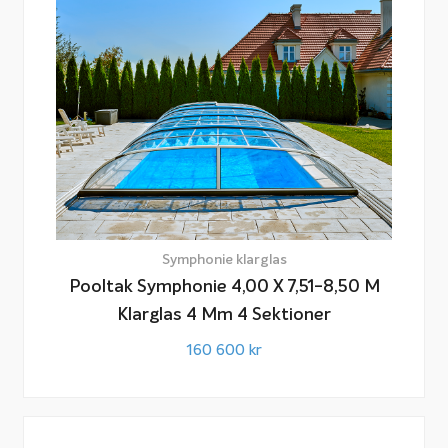
Läs mer om att köpa pooltak
Läs mer om hur du väljer pooltak till din pool på vår sida
Fakta & Råd:
Köpa pooltak
Symphonie klarglas
Pooltak Symphonie 4,00 X 7,51-8,50 M
Klarglas 4 Mm 4 Sektioner
160 600
kr