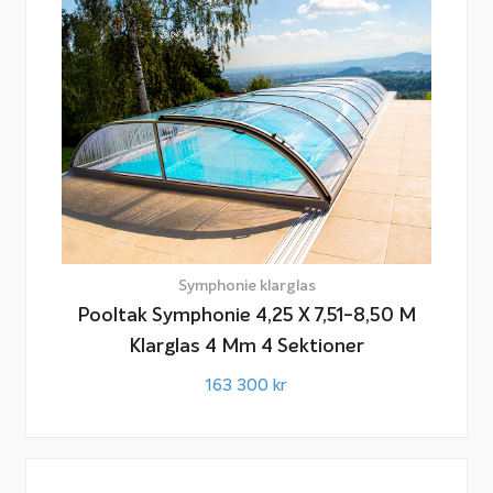
Läs mer om att köpa pooltak
Läs mer om hur du väljer pooltak till din pool på vår sida
Fakta & Råd:
Köpa pooltak
Symphonie klarglas
Pooltak Symphonie 4,25 X 7,51-8,50 M
Klarglas 4 Mm 4 Sektioner
163 300
kr