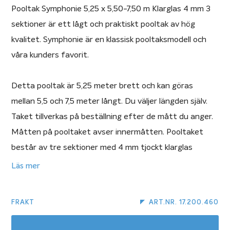
Pooltak Symphonie 5,25 x 5,50-7,50 m Klarglas 4 mm 3
sektioner är ett lågt och praktiskt pooltak av hög
kvalitet. Symphonie är en klassisk pooltaksmodell och
våra kunders favorit.
Detta pooltak är 5,25 meter brett och kan göras
mellan 5,5 och 7,5 meter långt. Du väljer längden själv.
Taket tillverkas på beställning efter de mått du anger.
Måtten på pooltaket avser innermåtten. Pooltaket
består av tre sektioner med 4 mm tjockt klarglas
(plast). Du får välja mellan antracit- eller silverfärgad
Läs mer
aluminiumprofil. I priset ingår en standarddörr.
FRAKT
ART.NR. 17.200.460
Symphonie är en diskret modell som lämpar sig i miljöer
där pooltaket inte får sticka ut för mycket mot huset,