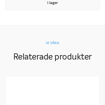
ansluts till 230 V, 1-fas.
I lager
SE VÅRA
Relaterade produkter