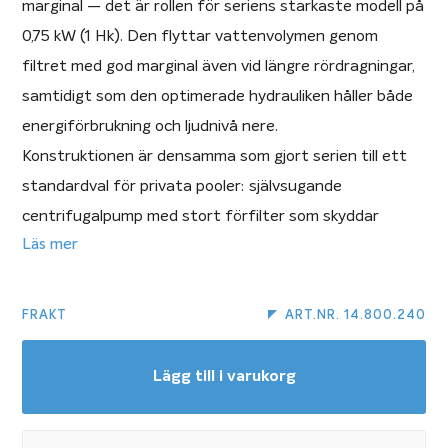
marginal — det är rollen för seriens starkaste modell på
0,75 kW (1 Hk). Den flyttar vattenvolymen genom
filtret med god marginal även vid längre rördragningar,
samtidigt som den optimerade hydrauliken håller både
energiförbrukning och ljudnivå nere.
Konstruktionen är densamma som gjort serien till ett
standardval för privata pooler: självsugande
centrifugalpump med stort förfilter som skyddar
Läs mer
pumphjulet från löv och skräp, transparent lock för
snabb koll på silkorgen och vingskruvar som öppnas
utan verktyg. Axeln är i rostfritt stål, pumphjulet i
FRAKT
ART.NR. 14.800.240
korrosionsfritt Noryl och motorn kapslad med
skyddsklass IP54 och isolationsklass F — byggd för att
Lägg till i varukorg
stå i ett fuktigt teknikutrymme år efter år. Pumpen
hanterar saltklorerat vatten upp till 0,5 % salthalt och