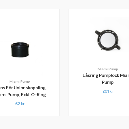
Miami Pump
Låsring Pumplock Mia
Miami Pump
Pump
äns För Unionskoppling
201
kr
ami Pump, Exkl. O-Ring
62
kr