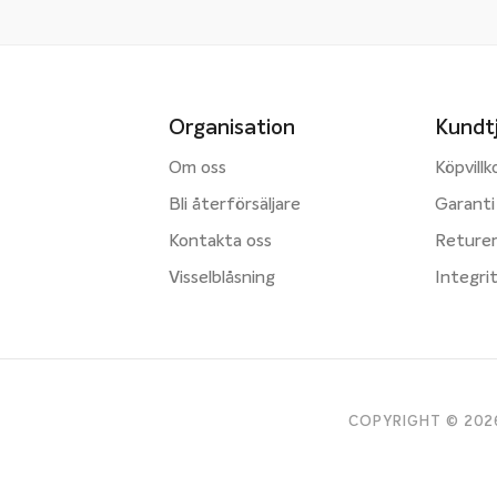
Organisation
Kundt
Om oss
Köpvillk
Bli återförsäljare
Garanti
Kontakta oss
Reture
Visselblåsning
Integri
COPYRIGHT © 2026