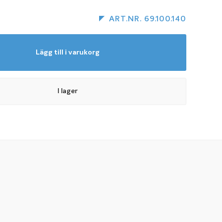
ART.NR. 69.100.140
Lägg till i varukorg
I lager