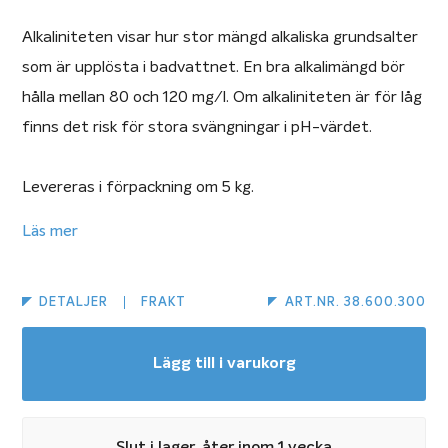
Alkaliniteten visar hur stor mängd alkaliska grundsalter
som är upplösta i badvattnet. En bra alkalimängd bör
hålla mellan 80 och 120 mg/l. Om alkaliniteten är för låg
finns det risk för stora svängningar i pH-värdet.
Levereras i förpackning om 5 kg.
Läs mer
Bruksanvisning
Mät vattnets alkalinitet och justera vid behov till 80-
DETALJER
FRAKT
ART.NR. 38.600.300
120 mg/l. För att höja alkaliniteten med 10 mg/l i 20 m3
vatten behövs 2 ½ dl Alka Plus. Sprid ut den
Lägg till i varukorg
rekommendera mängden av produkten över största
möjliga yta, framförallt på poolens djupaste delar, för
att undvika att poolmaterialet bleks.