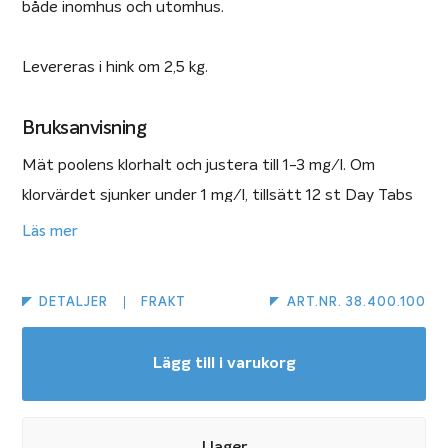
både inomhus och utomhus.
Levereras i hink om 2,5 kg.
Bruksanvisning
Mät poolens klorhalt och justera till 1-3 mg/l. Om
klorvärdet sjunker under 1 mg/l, tillsätt 12 st Day Tabs
per 25 m3 vatten. Day Tabs tillförs direkt i
Läs mer
bräddavloppet där de upplöses efter 1-2 timmar. Kasta
aldrig en tablett direkt i poolen, det finns risk att linern
DETALJER
FRAKT
ART.NR. 38.400.100
avfärgas. Vid nyfyllning eller säsongsstart krävs en
chockklorering. Tillsätt då 50-60 tabletter per 25 m3
Lägg till i varukorg
vatten.
Saniklar