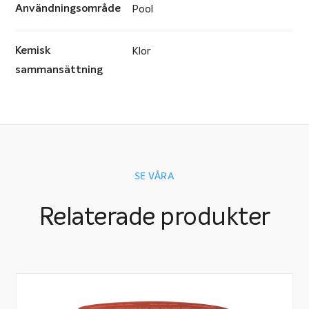
Användningsområde
Pool
produktguide i pdf-format. I den kan du bland annat
läsa om Saniklars sortiment, hur produkterna ska
Kemisk
Klor
användas och vilka vattenvärden som är optimala samt
sammansättning
hur du justerar dem. Du finner även en lista för hur du
ska sköta din pool samt en sida med problemlösning där
du exempelvis finner svar på vad du gör om ditt vatten
blivit grönt eller grumligt.
SE VÅRA
Saniklar Produktguide
Relaterade produkter