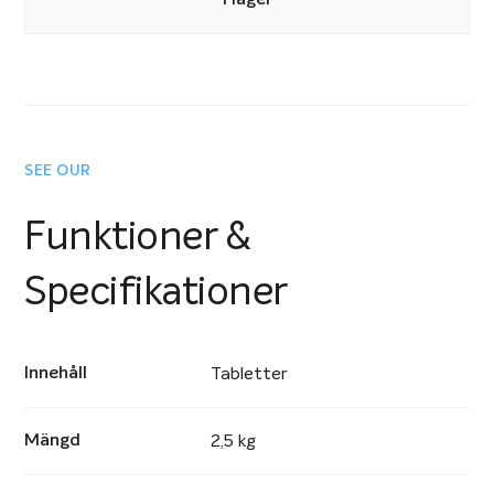
I lager
Saniklar har alla produkter du kan tänkas behöva för
att sköta din pool. De har produkter för vattenbalans,
desinfektion med och utan stabilisator samt
specialprodukter för lite mer ovanliga vattenproblem.
SEE OUR
Saniklars produkter har testats av poolkemister för att
säkerställa dess kvalitet och funktion. Saniklars
Funktioner &
produkter är utformade för att ge användaren största
Specifikationer
möjliga säkerhet och med Saniklar löser du alla tänkbara
vattenproblem du kan få i din pool. För att underlätta
för användaren är produkterna försedda med
Innehåll
Tabletter
färgkoder som säkerställer att en viss produkttyp
används till den funktion den är utvecklad för.
Mängd
2,5 kg
Genom att klicka på länken nedan får du fram Saniklars