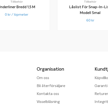
Tillbehör
Tillbehör
nderliner Bredd 1,5 M
Låslist För Snap-In-Li
Modell Smal
0
kr
/ löpmeter
60
kr
Organisation
Kundt
Om oss
Köpvillk
Bli återförsäljare
Garanti
Kontakta oss
Reture
Visselblåsning
Integri