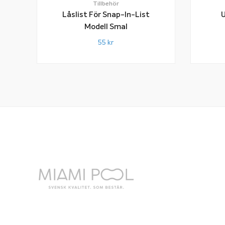
Tillbehör
Låslist För Snap-In-List
U
Modell Smal
55
kr