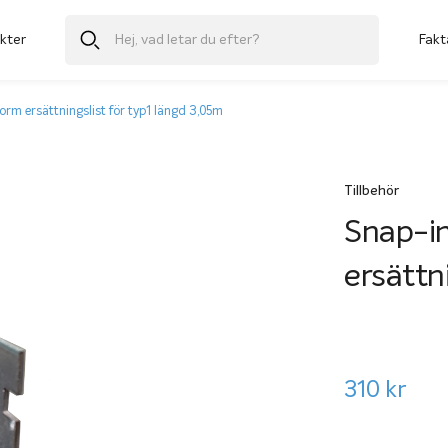
kter
Fakt
form ersättningslist för typ1 längd 3,05m
Tillbehör
Snap-in
ersättn
310
kr