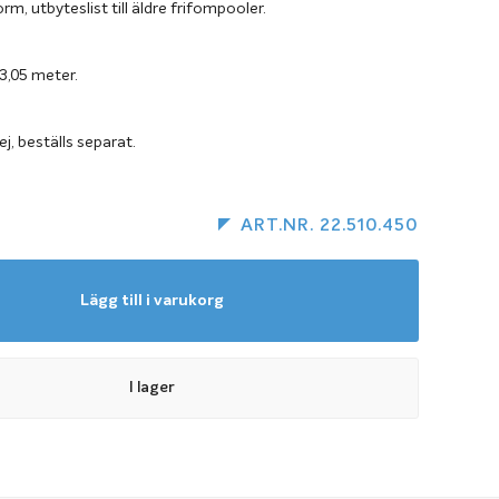
orm, utbyteslist till äldre frifompooler.
3,05 meter.
ej, beställs separat.
ART.NR. 22.510.450
Lägg till i varukorg
I lager