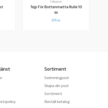
Tillbehör
st
Tejp För Bottenmatta Rulle 10
M
375
kr
jänst
Sortiment
or
Swimmingpool
Skapa din pool
r
Sortiment
tetspolicy
Beställ katalog