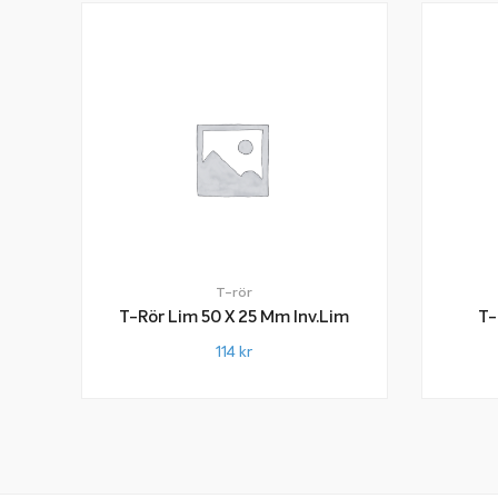
T-rör
T-Rör Lim 50 X 25 Mm Inv.lim
T-
114
kr