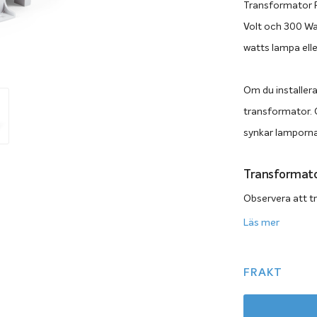
Transformator P
Volt och 300 Wa
watts lampa ell
Om du installera
transformator.
synkar lamporna
Transformator
Observera att t
köpas till separ
Läs mer
Watt per lampa. 
samma transform
FRAKT
Watt.