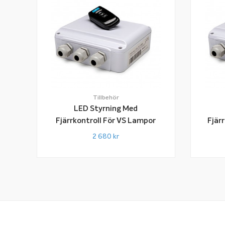
Tillbehör
LED Styrning Med
Fjärrkontroll För VS Lampor
Fjär
30
2 680
kr