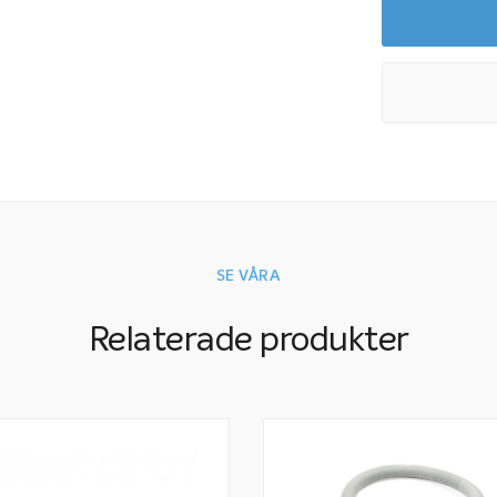
Fjärrstyr din 
Med vår nya Wif
frånslag samt v
finns det 16 fö
flera lampor med
Artikelnummer 2
Poolbelysning
SE VÅRA
Ett belysningspak
förhöjda uppleve
Relaterade produkter
din Miami Pool.
Rätt belysning i
känslan. Även o
poolbelysning ve