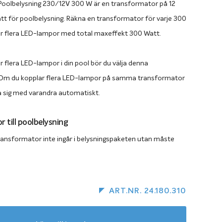
oolbelysning 230/12V 300 W är en transformator på 12
tt för poolbelysning. Räkna en transformator för varje 300
er flera LED-lampor med total maxeffekt 300 Watt.
r flera LED-lampor i din pool bör du välja denna
 Om du kopplar flera LED-lampor på samma transformator
 sig med varandra automatiskt.
 till poolbelysning
ransformator inte ingår i belysningspaketen utan måste
at. Till PAR 56-lampor används en transformator på 300
Väljer du LED-belysning kan du koppla flera lampor till
ator så länge den totala maxeffekten underskrider 300
ART.NR. 24.180.310