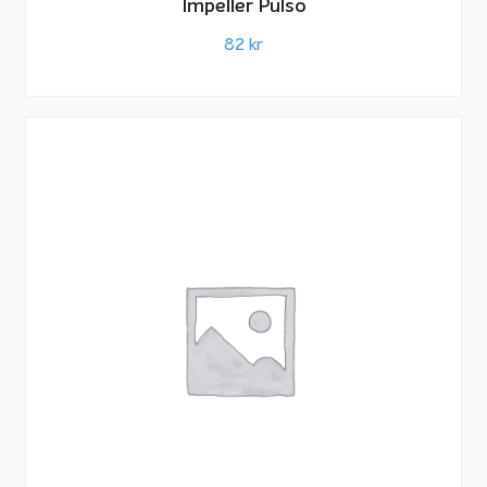
Impeller Pulso
82
kr