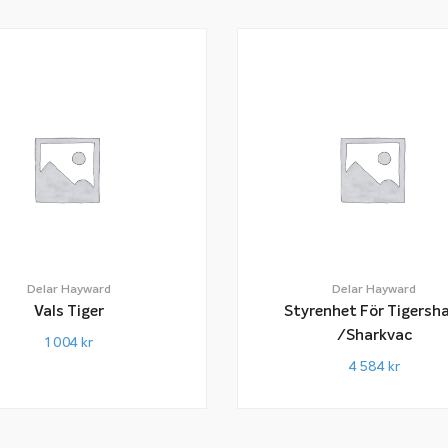
Delar Hayward
Delar Hayward
Vals Tiger
Styrenhet För Tigersh
/Sharkvac
1 004
kr
4 584
kr