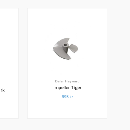
Delar Hayward
Impeller Tiger
ark
395
kr