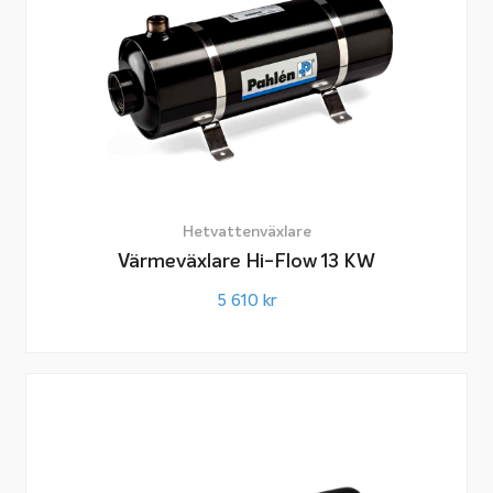
det synd att endast använda den två månader om
året för att sedan låta den stå tom.
Observera!
Till pooler som är utrustade med saltmaskin eller som
ska ha saltvatten ska värmeväxlare av titan användas.
Hetvattenväxlare
Värmeväxlare Hi-Flow 13 KW
Är du osäker på vilken värmeväxlare som passar er pool,
rådgör då med din närmaste återförsäljare så hjälper
5 610
kr
de er hitta den bästa lösningen för er och er befintliga
värmekälla.