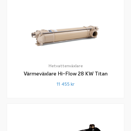
termostat styr en cirkulationspump som pumpar
vattnet från värmekällan genom värmeväxlaren, som i
sin tur överför energin till poolens vatten. Anslutningen
till pannan måste göras före shuntventilen, annars får
värmeväxlaren inget varmvatten när man drar ner
värmen på elementen i huset.
Den svenska sommaren kan vara varm och solig, men
Hetvattenväxlare
Värmeväxlare Hi-Flow 28 KW Titan
dessvärre är den ofta väldigt kort. Nyttja din pool och
förläng badsäsongen avsevärt genom att värma upp
11 455
kr
den på rätt sätt! Med en värmeväxlare kopplad till din
swimmingpool håller du en konstant behaglig
vattentemperatur, något som säkerställer att du kan
bada från tidig vår till sen höst – oavsett vad vädrets
makter bjuder på. Har du lagt ner pengar på en pool är