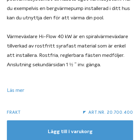
du exempelvis en bergvärmepump installerad i ditt hus
kan du utnyttja den för att värma din pool.
Värmeväxlare Hi-Flow 40 kW är en spiralvärmeväxlare
tillverkad av rostfritt syrafast material som är enkel
att installera. Rostfria, reglerbara fästen medföljer.
Anslutning sekundärsidan 1 ½ ” inv. gänga.
Värmeväxlare Hi-Flow
Läs mer
Rostfritt syrafast stål SIS2348
FRAKT
ART.NR. 20.700.400
Precisionssvetsad mantel
Lägg till i varukorg
Spiral för hetvattnet