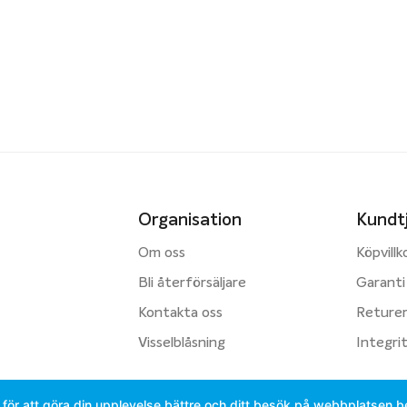
Organisation
Kundt
Om oss
Köpvillk
Bli återförsäljare
Garanti
Kontakta oss
Reture
Visselblåsning
Integri
för att göra din upplevelse bättre och ditt besök på webbplatsen