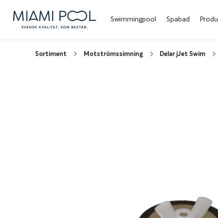
Swimmingpool
Spabad
Produ
Sortiment
Motströmssimning
Delar jJet Swim