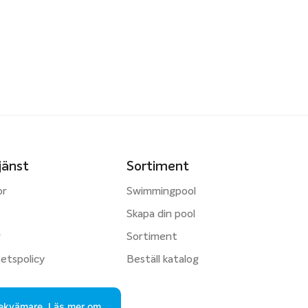
jänst
Sortiment
or
Swimmingpool
Skapa din pool
r
Sortiment
tetspolicy
Beställ katalog
 bekvämare. Läs mer om