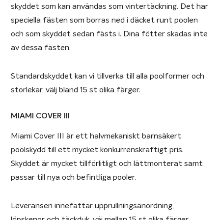
skyddet som kan användas som vintertäckning. Det har
speciella fästen som borras ned i däcket runt poolen
och som skyddet sedan fästs i. Dina fötter skadas inte
av dessa fästen.
Standardskyddet kan vi tillverka till alla poolformer och
storlekar, välj bland 15 st olika färger.
MIAMI COVER III
Miami Cover III är ett halvmekaniskt barnsäkert
poolskydd till ett mycket konkurrenskraftigt pris.
Skyddet är mycket tillförlitligt och lättmonterat samt
passar till nya och befintliga pooler.
Leveransen innefattar upprullningsanordning,
löpskenor och täckduk, väj mellan 15 st olika färger.