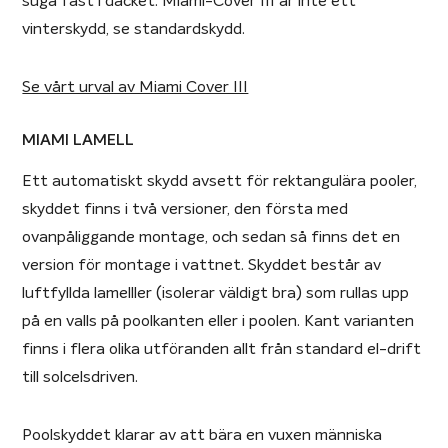
suga fast i däcket. Miami-Cover III är inte ett
vinterskydd, se standardskydd.
Se vårt urval av Miami Cover III
MIAMI LAMELL
Ett automatiskt skydd avsett för rektangulära pooler,
skyddet finns i två versioner, den första med
ovanpåliggande montage, och sedan så finns det en
version för montage i vattnet. Skyddet består av
luftfyllda lamelller (isolerar väldigt bra) som rullas upp
på en valls på poolkanten eller i poolen. Kant varianten
finns i flera olika utföranden allt från standard el-drift
till solcelsdriven.
Poolskyddet klarar av att bära en vuxen människa