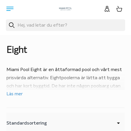
Eight
Miami Pool Eight är en åttaformad pool och vårt mest
prisvärda alternativ. Eightpoolerna är lätta att bygga
och har kort byggtid. De har inte någon poolsarg utan
är utrustade med en krönlist som omgivande material –
Läs mer
som exempelvis ett trädäck, en gjuten kant eller
stenplattor – läggs mot.
Miami Pool Eight finns i tre standardstorlekar, från 4,2