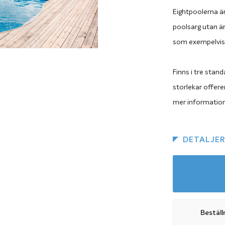
Eightpoolerna är
poolsarg utan ä
som exempelvis e
Finns i tre stand
storlekar offere
mer information
DETALJE
Beställ