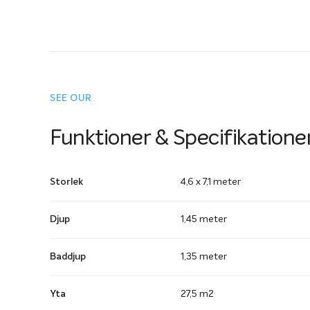
SEE OUR
Funktioner & Specifikatione
Storlek
4,6 x 7,1 meter
Djup
1,45 meter
Baddjup
1,35 meter
Yta
27,5 m2