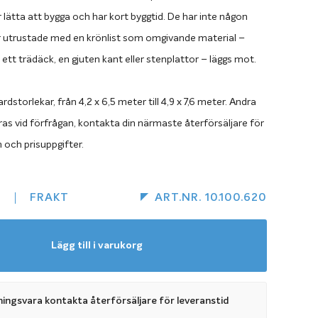
 lätta att bygga och har kort byggtid. De har inte någon
r utrustade med en krönlist som omgivande material –
tt trädäck, en gjuten kant eller stenplattor – läggs mot.
ardstorlekar, från 4,2 x 6,5 meter till 4,9 x 7,6 meter. Andra
ras vid förfrågan, kontakta din närmaste återförsäljare för
 och prisuppgifter.
R
FRAKT
ART.NR. 10.100.620
Lägg till i varukorg
ningsvara kontakta återförsäljare för leveranstid