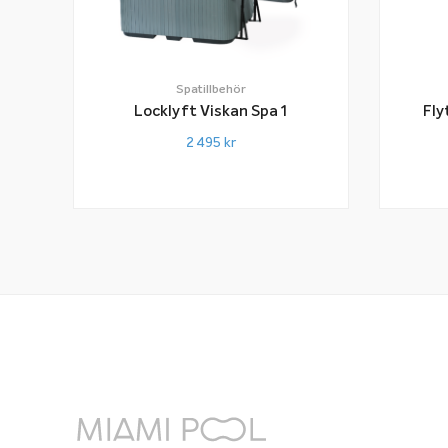
Spatillbehör
Locklyft Viskan Spa 1
Fly
2 495
kr