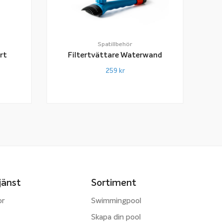
Spatillbehör
rt
Filtertvättare Waterwand
259
kr
jänst
Sortiment
or
Swimmingpool
Skapa din pool