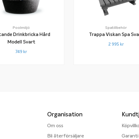
Poolmiljö
Spatillbehör
tande Drinkbricka Hård
Trappa Viskan Spa Sva
Modell Svart
2 995
kr
749
kr
Organisation
Kundt
Om oss
Köpvillk
Bli återförsäljare
Garanti