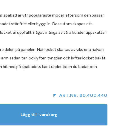
ill spabad är vår populäraste modell eftersom den passar
det står fritt eller byggs in. Dessutom skapas ett
locket är uppfällt, något många av våra kunder uppskattar.
vre delen på panelen. När locket ska tas av viks ena halvan
 arm sedan tar locklyften tyngden och lyfter locket bakåt.
n bit ned på spabadets kant under tiden du badar och
 ett insynsskydd.
 till Viskans spabad. Locklyften passar till samtliga bad i V-
ART.NR. 80.400.440
arö samt alla bad i S-serien utom Donsö och Spatunnan.
Lägg till i varukorg
spabad
 Viskan Spa med en locklyft har flera fördelar. Bland annat