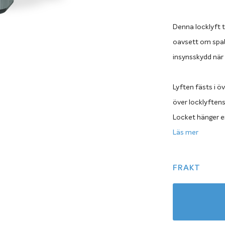
Denna locklyft t
oavsett om spaba
insynsskydd när 
Lyften fästs i ö
över locklyftens
Locket hänger e
skapar samtidigt
Läs mer
Locklyft 3 passar
FRAKT
serien utan Dal
Locklyft till 
Att utrusta ditt