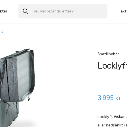
kter
Fakt
 3
Spatillbehör
Locklyf
3 995
kr
Locklyft Viskan 
eller nedsänkt i 