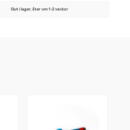
 hanteringen och dessutom minskar belastningen och
Slut i lager, åter om 1-2 veckor
 spalock. Vill du läsa mer om fördelarna med att ha en
 kan du läsa mer via länken nedan:
Spa 1