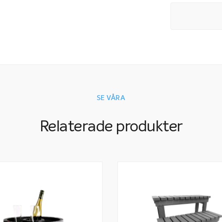
underlättar det
slitaget på ditt
locklyft till spa
Locklyft Viskan 
SE VÅRA
Relaterade produkter