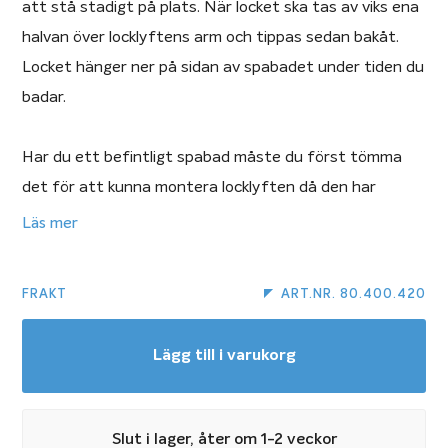
att stå stadigt på plats. När locket ska tas av viks ena
halvan över locklyftens arm och tippas sedan bakåt.
Locket hänger ner på sidan av spabadet under tiden du
badar.
Har du ett befintligt spabad måste du först tömma
det för att kunna montera locklyften då den har
plattor som ska skjutas in under spabadet. Att
Läs mer
montera locklyft är ganska enkelt och något de flesta
klarar av själva. Vill du ha hjälp med att montera en
FRAKT
ART.NR. 80.400.420
locklyft, kontakta din lokala återförsäljare.
Lägg till i varukorg
Locklyft 2 passar till följande modeller av Viskans
spabad:
Viskan Spa Lindö, Ekerö, Häggö, Björkö, Almö, Askö,
Slut i lager, åter om 1-2 veckor