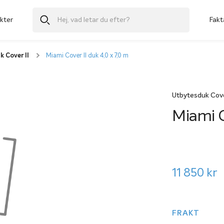
kter
Fakt
 Cover II
Miami Cover II duk 4,0 x 7,0 m
Utbytesduk Cove
Miami C
11 850
kr
FRAKT