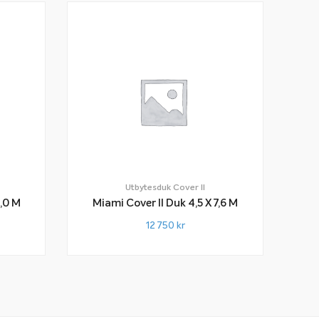
Utbytesduk Cover II
k 2,5 X 5,0 M
Miami Cover II Duk 4,5 X 7,6 M
12 750
kr