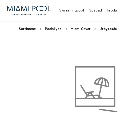
Swimmingpool
Spabad
Produ
Sortiment
Poolskydd
Miami Cover
Utbytesduk