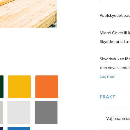
Poolskyddet pas
Miami Cover III ä
Skyddet är lättm
Skyddsduken löpe
och vevas sedan 
Läs mer
Leveransen inne
du har trädäck r
FRAKT
vevmekanism med
kan suga fast i 
du till den pro
Cover III du önsk