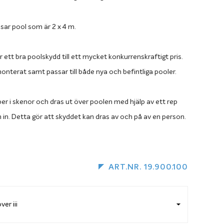
sar pool som är 2 x 4 m.
r ett bra poolskydd till ett mycket konkurrenskraftigt pris.
onterat samt passar till både nya och befintliga pooler.
r i skenor och dras ut över poolen med hjälp av ett rep
in. Detta gör att skyddet kan dras av och på av en person.
fattar upprullningsanordning, löpskenor och täckduk. Om
unt poolen rekommenderar vi att du väljer en
ART.NR. 19.900.100
 utväxling då träet drar åt sig fukt och skyddet annars
däcket. Önskar du byta till upprullning med utväxling lägger
dukten i varukorgen tillsammans med den storlek på Miami
ar.