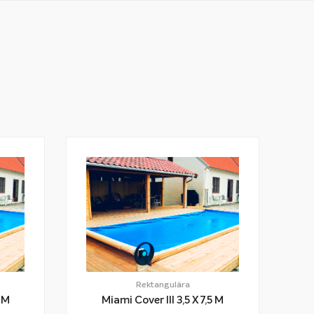
Rektangulära
 7,0 M
Miami Cover III 3,5 X 7,5 M