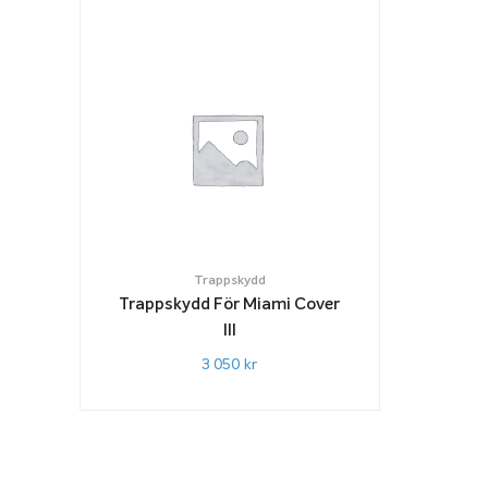
Trappskydd
Trappskydd För Miami Cover
III
3 050
kr