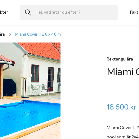
kter
Fakt
ära
Miami Cover III 2,0 x 4,0 m
Rektangulära
Miami C
18 600
kr
Miami Cover III 2
pool som är 2×4 