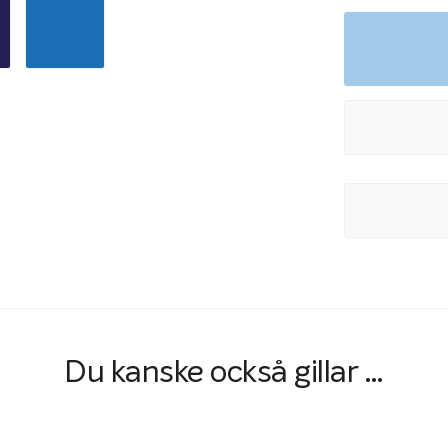
Upprullning med 
Poolskydd til
Om du har en poo
två alternativ: 
du att utrusta 
Ett trappskydd ti
coverskenorna f
skyddet och fin
End 3 meter. För
Du kanske också gillar …
du både trappsky
varukorgen.