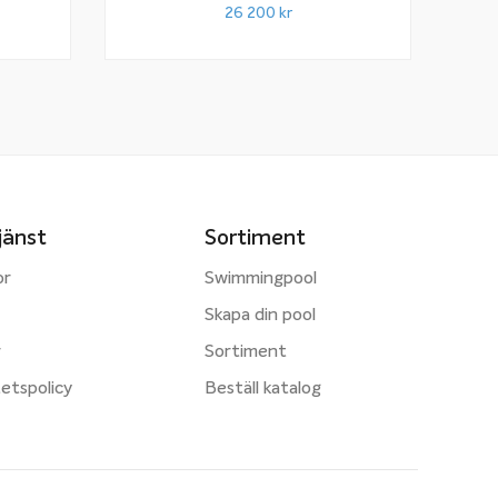
26 200
kr
jänst
Sortiment
or
Swimmingpool
Skapa din pool
r
Sortiment
tetspolicy
Beställ katalog