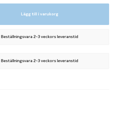
Lägg till i varukorg
utväxling
l pool med trappa
Beställningsvara 2-3 veckors leveranstid
l med trappa och vill installera ett Miami Cover III har du
antingen förlänger du skenorna förbi trappan eller så väljer
skyddet med ett extra trappskydd.
Beställningsvara 2-3 veckors leveranstid
ll Miami Cover III används om du inte vill förlänga
örbi trappan. Trappskyddet monteras på det stora
ns för trappa 1,5 meter, Roman End 2,5 meter samt Roman
 att köpa ett Miami Cover III med extra trappskydd lägger
ddet och den storlek på Miami Cover III du önskar i