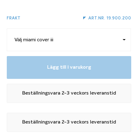
Leveransen innefattar upprullningsanordning,
löpskenor och täckduk. Om du har trädäck runt poolen
FRAKT
ART.NR. 19.900.200
rekommenderar vi att du väljer en vevmekanism med
utväxling då träet drar åt sig fukt och skyddet annars
kan suga fast i däcket. Önskar du byta till upprullning
med utväxling lägger du till den produkten i varukorgen
tillsammans med den storlek på Miami Cover III du
Lägg till i varukorg
önskar.
Upprullning med utväxling
Beställningsvara 2-3 veckors leveranstid
Poolskydd till pool med trappa
Om du har en pool med trappa och vill installera ett
Beställningsvara 2-3 veckors leveranstid
Miami Cover III har du två alternativ: antingen
förlänger du skenorna förbi trappan eller så väljer du