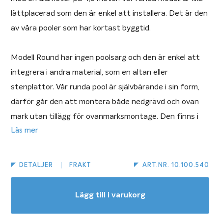
lättplacerad som den är enkel att installera. Det är den
av våra pooler som har kortast byggtid.
Modell Round har ingen poolsarg och den är enkel att
integrera i andra material, som en altan eller
stenplattor. Vår runda pool är självbärande i sin form,
därför går den att montera både nedgrävd och ovan
mark utan tillägg för ovanmarksmontage. Den finns i
Läs mer
fyra standardstorlekar, från 3,3 till 6,2 meter i
diameter. Andra storlekar offereras vid förfrågan,
kontakta din närmaste återförsäljare för mer
DETALJER
FRAKT
ART.NR. 10.100.540
information och prisuppgifter.
Lägg till i varukorg