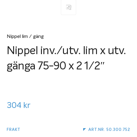
Nippel lim / gäng
Nippel inv./utv. lim x utv.
gänga 75-90 x 2 1/2″
304
kr
FRAKT
ART.NR. 50.300.752