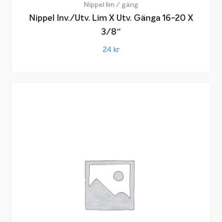
Nippel lim / gäng
Nippel Inv./utv. Lim X Utv. Gänga 16-20 X
3/8″
24
kr