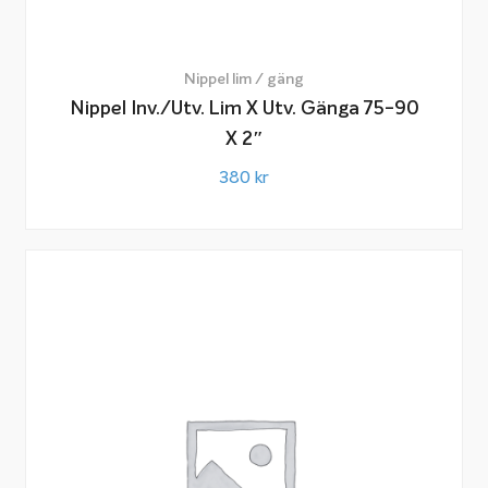
Nippel lim / gäng
Nippel Inv./utv. Lim X Utv. Gänga 75-90
X 2″
380
kr