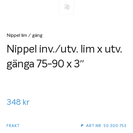
Nippel lim / gäng
Nippel inv./utv. lim x utv.
gänga 75-90 x 3″
348
kr
FRAKT
ART.NR. 50.300.753