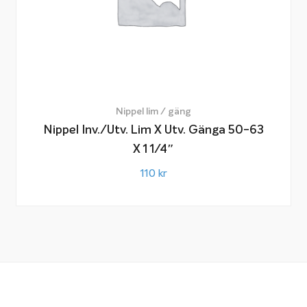
Nippel lim / gäng
Nippel Inv./utv. Lim X Utv. Gänga 50-63
X 1 1/4″
110
kr