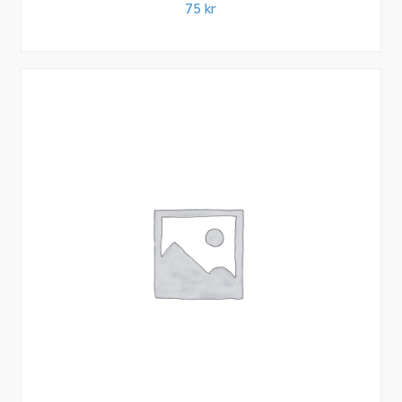
75
kr